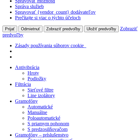
Spravovať možnosti
Správa služieb
Spravovať {vendor_count} dodávateľov
Prečítajte si viac o týchto účeloch
Zobraziť
Prijať
Odmietnuť
Zobraziť predvoľby
Uložiť predvoľby
predvoľby
Zásady používania súborov cookie
Preskočiť
Antivibrácia
na
Hroty
obsah
Podložky
Filtrácia
Sieťové filtre
Line izolátory
Gramofóny
Automatické
Manuálne
Poloautomatické
S priamym pohonom
S predzosilňovačom
Gramofóny – príslušenstvo