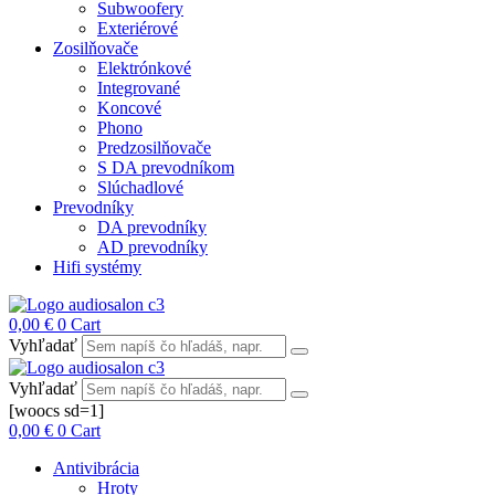
Subwoofery
Exteriérové
Zosilňovače
Elektrónkové
Integrované
Koncové
Phono
Predzosilňovače
S DA prevodníkom
Slúchadlové
Prevodníky
DA prevodníky
AD prevodníky
Hifi systémy
0,00
€
0
Cart
Vyhľadať
Vyhľadať
[woocs sd=1]
0,00
€
0
Cart
Antivibrácia
Hroty