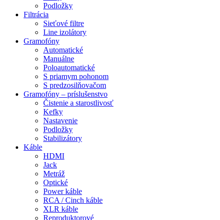
Podložky
Filtrácia
Sieťové filtre
Line izolátory
Gramofóny
Automatické
Manuálne
Poloautomatické
S priamym pohonom
S predzosilňovačom
Gramofóny – príslušenstvo
Čistenie a starostlivosť
Kefky
Nastavenie
Podložky
Stabilizátory
Káble
HDMI
Jack
Metráž
Optické
Power káble
RCA / Cinch káble
XLR káble
Reproduktorové