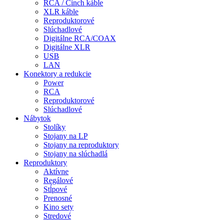
RCA / Cinch káble
XLR káble
Reproduktorové
Slúchadlové
Digitálne RCA/COAX
Digitálne XLR
USB
LAN
Konektory a redukcie
Power
RCA
Reproduktorové
Slúchadlové
Nábytok
Stolíky
Stojany na LP
Stojany na reproduktory
Stojany na slúchadlá
Reproduktory
Aktívne
Regálové
Stĺpové
Prenosné
Kino sety
Stredové