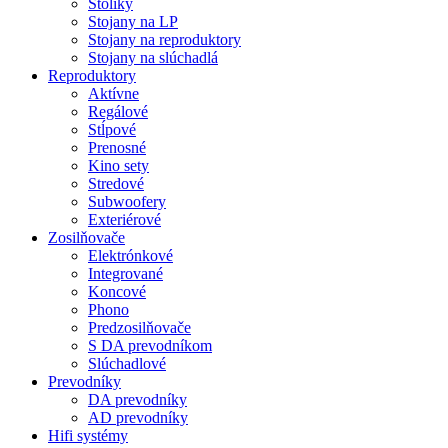
Stolíky
Stojany na LP
Stojany na reproduktory
Stojany na slúchadlá
Reproduktory
Aktívne
Regálové
Stĺpové
Prenosné
Kino sety
Stredové
Subwoofery
Exteriérové
Zosilňovače
Elektrónkové
Integrované
Koncové
Phono
Predzosilňovače
S DA prevodníkom
Slúchadlové
Prevodníky
DA prevodníky
AD prevodníky
Hifi systémy