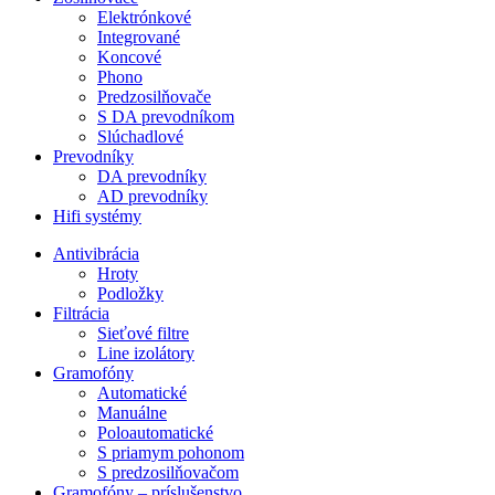
Elektrónkové
Integrované
Koncové
Phono
Predzosilňovače
S DA prevodníkom
Slúchadlové
Prevodníky
DA prevodníky
AD prevodníky
Hifi systémy
Antivibrácia
Hroty
Podložky
Filtrácia
Sieťové filtre
Line izolátory
Gramofóny
Automatické
Manuálne
Poloautomatické
S priamym pohonom
S predzosilňovačom
Gramofóny – príslušenstvo