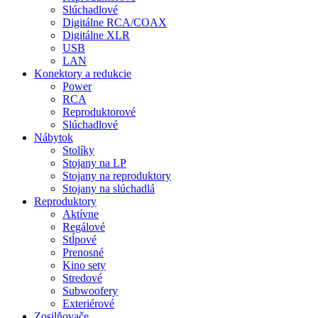
Slúchadlové
Digitálne RCA/COAX
Digitálne XLR
USB
LAN
Konektory a redukcie
Power
RCA
Reproduktorové
Slúchadlové
Nábytok
Stolíky
Stojany na LP
Stojany na reproduktory
Stojany na slúchadlá
Reproduktory
Aktívne
Regálové
Stĺpové
Prenosné
Kino sety
Stredové
Subwoofery
Exteriérové
Zosilňovače