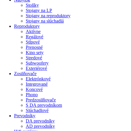
Stolíky
Stojany na LP
Stojany na reproduktory
Stojany na slúchadlá
Reproduktory
Aktívne
Regálové
Stĺpové
Prenosné
Kino sety
Stredové
Subwoofery
Exteriérové
Zosilňovače
Elektrónkové
Integrované
Koncové
Phono
Predzosilňovače
S DA prevodníkom
Slúchadlové
Prevodníky
DA prevodníky
AD prevodníky