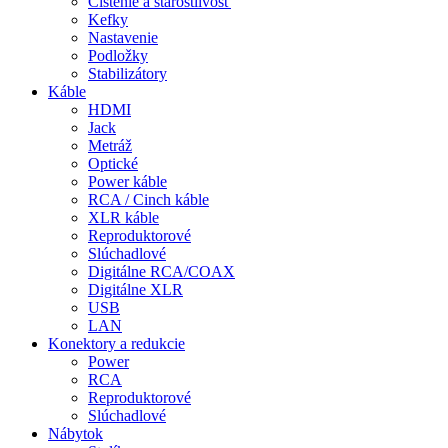
Čistenie a starostlivosť
Kefky
Nastavenie
Podložky
Stabilizátory
Káble
HDMI
Jack
Metráž
Optické
Power káble
RCA / Cinch káble
XLR káble
Reproduktorové
Slúchadlové
Digitálne RCA/COAX
Digitálne XLR
USB
LAN
Konektory a redukcie
Power
RCA
Reproduktorové
Slúchadlové
Nábytok