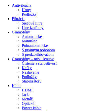
Antivibrácia
Hroty
Podložky
Filtrácia
Sieťové filtre
Line izolátory
Gramofóny
Automatické
Manuálne
Poloautomatické
S priamym pohonom
S predzosilňovačom
Gramofóny – príslušenstvo
Čistenie a starostlivosť
Kefky
Nastavenie
Podložky
Stabilizátory
Káble
HDMI
Jack
Metráž
Optické
Power káble