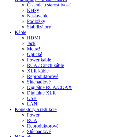
Čistenie a starostlivosť
Kefky
Nastavenie
Podložky
Stabilizátory
Káble
HDMI
Jack
Metráž
Optické
Power káble
RCA / Cinch káble
XLR káble
Reproduktorové
Slúchadlové
Digitálne RCA/COAX
Digitálne XLR
USB
LAN
Konektory a redukcie
Power
RCA
Reproduktorové
Slúchadlové
Nábytok