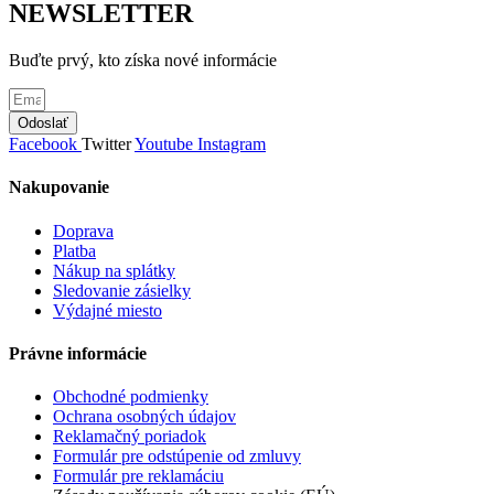
má
produktu.
NEWSLETTER
viacero
variantov.
Buďte prvý, kto získa nové informácie
Možnosti
si
môžete
Odoslať
vybrať
Facebook
Twitter
Youtube
Instagram
na
stránke
produktu.
Nakupovanie
Doprava
Platba
Nákup na splátky
Sledovanie zásielky
Výdajné miesto
Právne informácie
Obchodné podmienky
Ochrana osobných údajov
Reklamačný poriadok
Formulár pre odstúpenie od zmluvy
Formulár pre reklamáciu