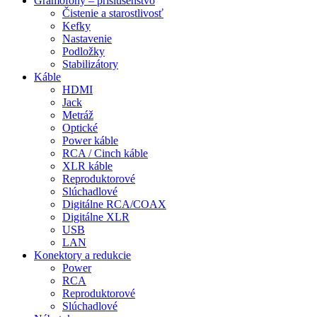
Gramofóny – príslušenstvo
Čistenie a starostlivosť
Kefky
Nastavenie
Podložky
Stabilizátory
Káble
HDMI
Jack
Metráž
Optické
Power káble
RCA / Cinch káble
XLR káble
Reproduktorové
Slúchadlové
Digitálne RCA/COAX
Digitálne XLR
USB
LAN
Konektory a redukcie
Power
RCA
Reproduktorové
Slúchadlové