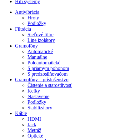
Hifi systémy
Antivibrácia
Hroty
Podložky
Filtrácia
Sieťové filtre
Line izolátory
Gramofóny
Automatické
Manuálne
Poloautomatické
S priamym pohonom
S predzosilňovačom
Gramofóny – príslušenstvo
Čistenie a starostlivosť
Kefky
Nastavenie
Podložky
Stabilizátory
Káble
HDMI
Jack
Metráž
Optické