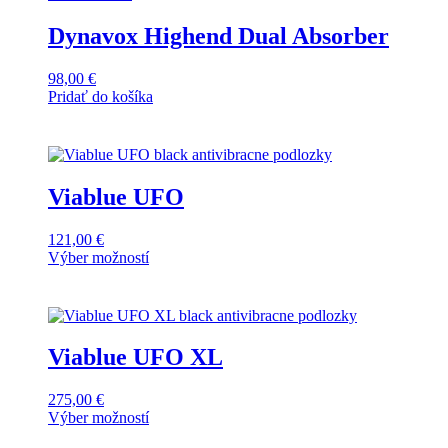
Dynavox Highend Dual Absorber
98,00
€
Pridať do košíka
Viablue UFO
121,00
€
Výber možností
Tento
produkt
má
viacero
variantov.
Možnosti
Viablue UFO XL
si
môžete
275,00
€
vybrať
Výber možností
Tento
na
produkt
stránke