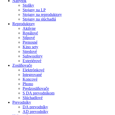
Nábytok
Stolíky
Stojany na LP
Stojany na reproduktory
Stojany na slúchadlá
Reproduktory
Aktívne
Regálové
Stĺpové
Prenosné
Kino sety
Stredové
Subwoofery
Exteriérové
Zosilňovače
Elektrónkové
Integrované
Koncové
Phono
Predzosilňovače
S DA prevodníkom
Slúchadlové
Prevodníky
DA prevodníky
AD prevodníky