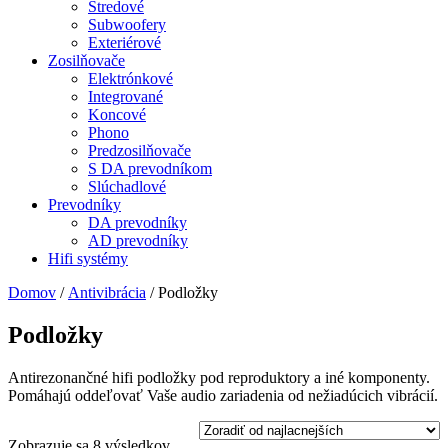
Stredové
Subwoofery
Exteriérové
Zosilňovače
Elektrónkové
Integrované
Koncové
Phono
Predzosilňovače
S DA prevodníkom
Slúchadlové
Prevodníky
DA prevodníky
AD prevodníky
Hifi systémy
Domov
/
Antivibrácia
/ Podložky
Podložky
Antirezonančné hifi podložky pod reproduktory a iné komponenty.
Pomáhajú oddeľovať Vaše audio zariadenia od nežiadúcich vibrácií.
Zobrazuje sa 8 výsledkov
Zoradené