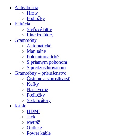
Preskočiť
Antivibrácia
na
Hroty
obsah
Podložky
Filtrácia
Sieťové filtre
Line izolátory
Gramofóny
Automatické
Manuálne
Poloautomatické
S priamym pohonom
S predzosilňovačom
Gramofóny – príslušenstvo
Čistenie a starostlivosť
Kefky
Nastavenie
Podložky
Stabilizátory
Káble
HDMI
Jack
Metráž
Optické
Power káble