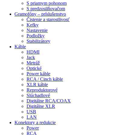
S priamym pohonom
S predzosilňovačom
Gramofóny – príslušenstvo
Čistenie a starostlivosť
Kefky
Nastavenie
Podložky
Stabilizátory
Káble
HDMI
Jack
Metráž
Optické
Power káble
RCA / Cinch káble
XLR káble
Reproduktorové
Slúchadlové
Digitálne RCA/COAX
Digitálne XLR
USB
LAN
Konektory a redukcie
Power
RCA