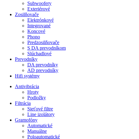
Subwoofery
Exteriérové
Zosilňovače
Elektrónkové
Integrované
Koncové
Phono
Predzosilňovače
S DA prevodníkom
Slúchadlové
Prevodníky
DA prevodníky
AD prevodníky
Hifi systémy
Antivibrácia
Hroty
Podložky
Filtrácia
Sieťové filtre
Line izolátory
Gramofóny
Automatické
Manuálne
Poloautomatické