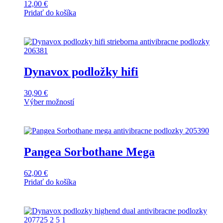
12,00
€
Pridať do košíka
Dynavox podložky hifi
30,90
€
Výber možností
Tento
produkt
má
viacero
variantov.
Možnosti
Pangea Sorbothane Mega
si
môžete
62,00
€
vybrať
Pridať do košíka
na
stránke
produktu.