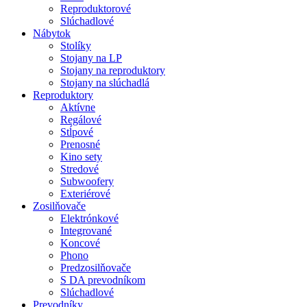
Reproduktorové
Slúchadlové
Nábytok
Stolíky
Stojany na LP
Stojany na reproduktory
Stojany na slúchadlá
Reproduktory
Aktívne
Regálové
Stĺpové
Prenosné
Kino sety
Stredové
Subwoofery
Exteriérové
Zosilňovače
Elektrónkové
Integrované
Koncové
Phono
Predzosilňovače
S DA prevodníkom
Slúchadlové
Prevodníky