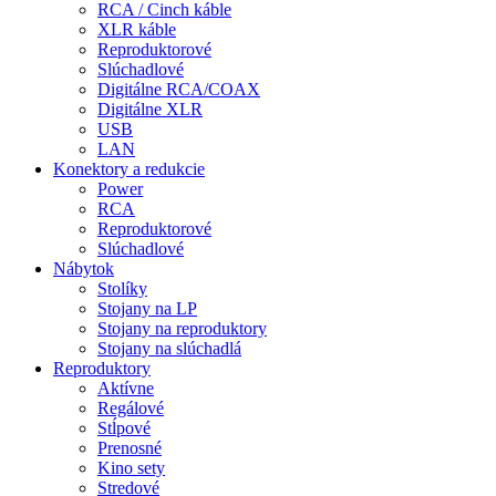
RCA / Cinch káble
XLR káble
Reproduktorové
Slúchadlové
Digitálne RCA/COAX
Digitálne XLR
USB
LAN
Konektory a redukcie
Power
RCA
Reproduktorové
Slúchadlové
Nábytok
Stolíky
Stojany na LP
Stojany na reproduktory
Stojany na slúchadlá
Reproduktory
Aktívne
Regálové
Stĺpové
Prenosné
Kino sety
Stredové