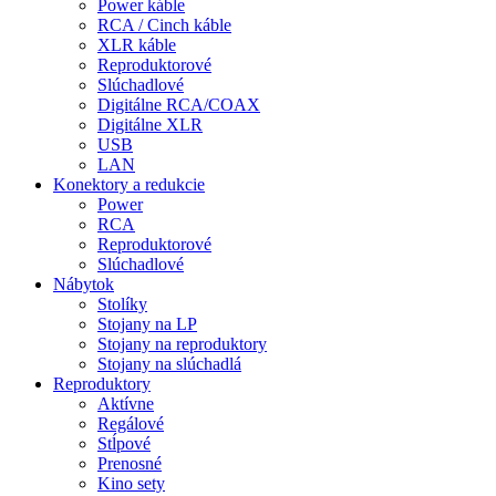
Power káble
RCA / Cinch káble
XLR káble
Reproduktorové
Slúchadlové
Digitálne RCA/COAX
Digitálne XLR
USB
LAN
Konektory a redukcie
Power
RCA
Reproduktorové
Slúchadlové
Nábytok
Stolíky
Stojany na LP
Stojany na reproduktory
Stojany na slúchadlá
Reproduktory
Aktívne
Regálové
Stĺpové
Prenosné
Kino sety