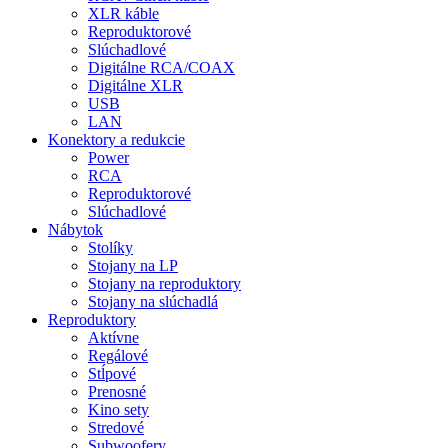
XLR káble
Reproduktorové
Slúchadlové
Digitálne RCA/COAX
Digitálne XLR
USB
LAN
Konektory a redukcie
Power
RCA
Reproduktorové
Slúchadlové
Nábytok
Stolíky
Stojany na LP
Stojany na reproduktory
Stojany na slúchadlá
Reproduktory
Aktívne
Regálové
Stĺpové
Prenosné
Kino sety
Stredové
Subwoofery