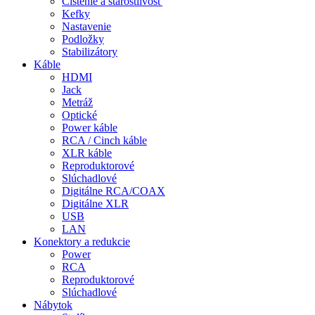
Čistenie a starostlivosť
Kefky
Nastavenie
Podložky
Stabilizátory
Káble
HDMI
Jack
Metráž
Optické
Power káble
RCA / Cinch káble
XLR káble
Reproduktorové
Slúchadlové
Digitálne RCA/COAX
Digitálne XLR
USB
LAN
Konektory a redukcie
Power
RCA
Reproduktorové
Slúchadlové
Nábytok