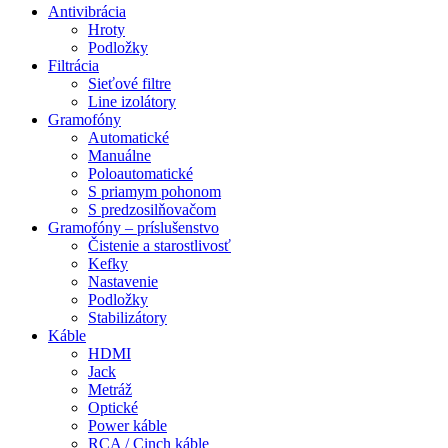
Antivibrácia
Hroty
Podložky
Filtrácia
Sieťové filtre
Line izolátory
Gramofóny
Automatické
Manuálne
Poloautomatické
S priamym pohonom
S predzosilňovačom
Gramofóny – príslušenstvo
Čistenie a starostlivosť
Kefky
Nastavenie
Podložky
Stabilizátory
Káble
HDMI
Jack
Metráž
Optické
Power káble
RCA / Cinch káble