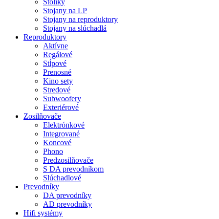
Stolíky
Stojany na LP
Stojany na reproduktory
Stojany na slúchadlá
Reproduktory
Aktívne
Regálové
Stĺpové
Prenosné
Kino sety
Stredové
Subwoofery
Exteriérové
Zosilňovače
Elektrónkové
Integrované
Koncové
Phono
Predzosilňovače
S DA prevodníkom
Slúchadlové
Prevodníky
DA prevodníky
AD prevodníky
Hifi systémy