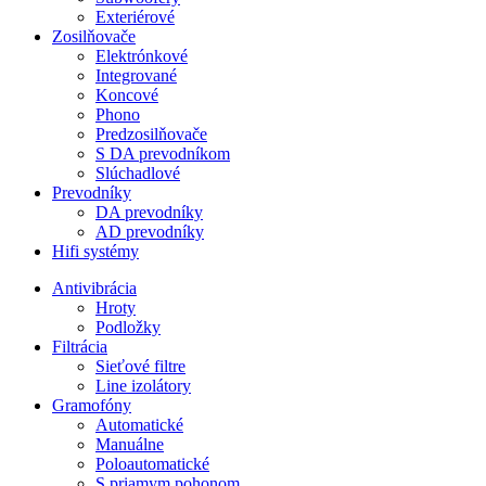
Exteriérové
Zosilňovače
Elektrónkové
Integrované
Koncové
Phono
Predzosilňovače
S DA prevodníkom
Slúchadlové
Prevodníky
DA prevodníky
AD prevodníky
Hifi systémy
Antivibrácia
Hroty
Podložky
Filtrácia
Sieťové filtre
Line izolátory
Gramofóny
Automatické
Manuálne
Poloautomatické
S priamym pohonom