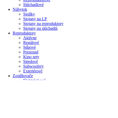
Slúchadlové
Nábytok
Stolíky
Stojany na LP
Stojany na reproduktory
Stojany na slúchadlá
Reproduktory
Aktívne
Regálové
Stĺpové
Prenosné
Kino sety
Stredové
Subwoofery
Exteriérové
Zosilňovače
Elektrónkové
Integrované
Koncové
Phono
Predzosilňovače
S DA prevodníkom
Slúchadlové
Prevodníky