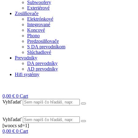
Subwoofery
Exteriérové
Zosilňovače
Elektrónkové
Integrované
Koncové
Phono
Predzosilňovače
S DA prevodníkom
Slúchadlové
Prevodníky
DA prevodníky
AD prevodníky
Hifi systémy
0,00
€
0
Cart
Vyhľadať
Vyhľadať
[woocs sd=1]
0,00
€
0
Cart