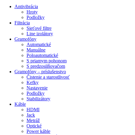
Antivibrácia
Hroty
Podložky
Filtrácia
Sieťové filtre
Line izolátory
Gramofóny
Automatické
Manuálne
Poloautomatické
S priamym pohonom
S predzosilňovačom
Gramofóny – príslušenstvo
Čistenie a starostlivosť
Kefky
Nastavenie
Podložky
Stabilizátory
Káble
HDMI
Jack
Metráž
Optické
Power káble