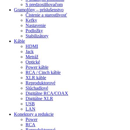
S predzosilňovačom
Gramofóny – príslušenstvo
Čistenie a starostlivosť
Kefky
Nastavenie
Podložky
Stabilizátory
Káble
HDMI
Jack
Metráž
Optické
Power káble
RCA / Cinch káble
XLR káble
Reproduktorové
Slúchadlové
Digitálne RCA/COAX
Digitálne XLR
USB
LAN
Konektory a redukcie
Power
RCA
Reproduktorové