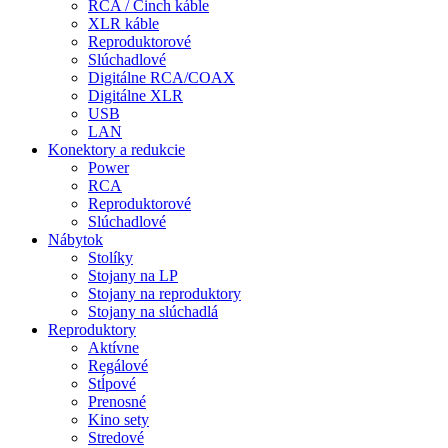
RCA / Cinch káble
XLR káble
Reproduktorové
Slúchadlové
Digitálne RCA/COAX
Digitálne XLR
USB
LAN
Konektory a redukcie
Power
RCA
Reproduktorové
Slúchadlové
Nábytok
Stolíky
Stojany na LP
Stojany na reproduktory
Stojany na slúchadlá
Reproduktory
Aktívne
Regálové
Stĺpové
Prenosné
Kino sety
Stredové