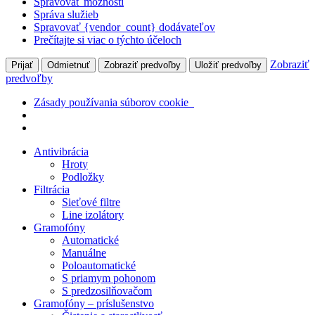
Spravovať možnosti
Správa služieb
Spravovať {vendor_count} dodávateľov
Prečítajte si viac o týchto účeloch
Zobraziť
Prijať
Odmietnuť
Zobraziť predvoľby
Uložiť predvoľby
predvoľby
Zásady používania súborov cookie
Preskočiť
Antivibrácia
na
Hroty
obsah
Podložky
Filtrácia
Sieťové filtre
Line izolátory
Gramofóny
Automatické
Manuálne
Poloautomatické
S priamym pohonom
S predzosilňovačom
Gramofóny – príslušenstvo