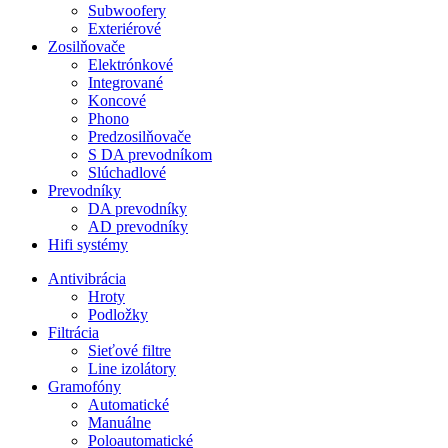
Subwoofery
Exteriérové
Zosilňovače
Elektrónkové
Integrované
Koncové
Phono
Predzosilňovače
S DA prevodníkom
Slúchadlové
Prevodníky
DA prevodníky
AD prevodníky
Hifi systémy
Antivibrácia
Hroty
Podložky
Filtrácia
Sieťové filtre
Line izolátory
Gramofóny
Automatické
Manuálne
Poloautomatické