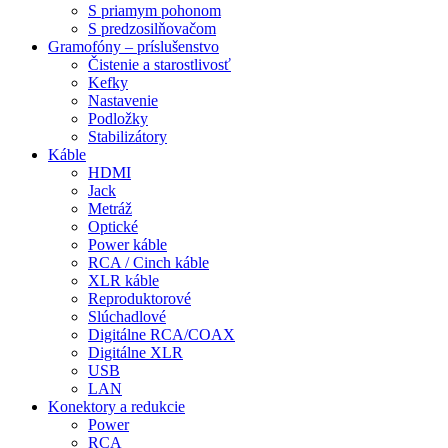
S priamym pohonom
S predzosilňovačom
Gramofóny – príslušenstvo
Čistenie a starostlivosť
Kefky
Nastavenie
Podložky
Stabilizátory
Káble
HDMI
Jack
Metráž
Optické
Power káble
RCA / Cinch káble
XLR káble
Reproduktorové
Slúchadlové
Digitálne RCA/COAX
Digitálne XLR
USB
LAN
Konektory a redukcie
Power
RCA