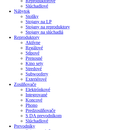
Reproduktorové
Slúchadlové
Nábytok
Stolíky
Stojany na LP
Stojany na reproduktory
Stojany na slúchadlá
Reproduktory
Aktívne
Regálové
Stĺpové
Prenosné
Kino sety
Stredové
Subwoofery
Exteriérové
Zosilňovače
Elektrónkové
Integrované
Koncové
Phono
Predzosilňovače
S DA prevodníkom
Slúchadlové
Prevodníky