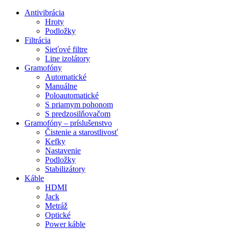
Preskočiť
Antivibrácia
na
Hroty
obsah
Podložky
Filtrácia
Sieťové filtre
Line izolátory
Gramofóny
Automatické
Manuálne
Poloautomatické
S priamym pohonom
S predzosilňovačom
Gramofóny – príslušenstvo
Čistenie a starostlivosť
Kefky
Nastavenie
Podložky
Stabilizátory
Káble
HDMI
Jack
Metráž
Optické
Power káble