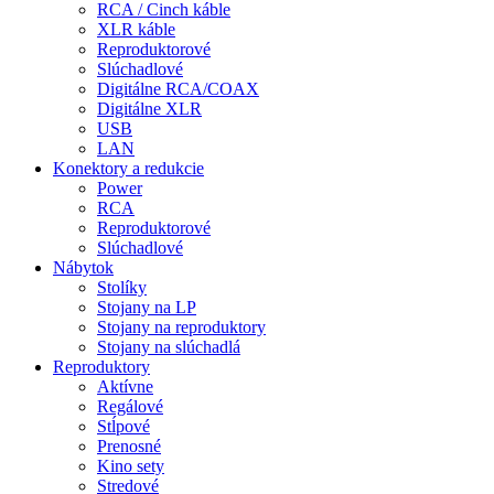
RCA / Cinch káble
XLR káble
Reproduktorové
Slúchadlové
Digitálne RCA/COAX
Digitálne XLR
USB
LAN
Konektory a redukcie
Power
RCA
Reproduktorové
Slúchadlové
Nábytok
Stolíky
Stojany na LP
Stojany na reproduktory
Stojany na slúchadlá
Reproduktory
Aktívne
Regálové
Stĺpové
Prenosné
Kino sety
Stredové