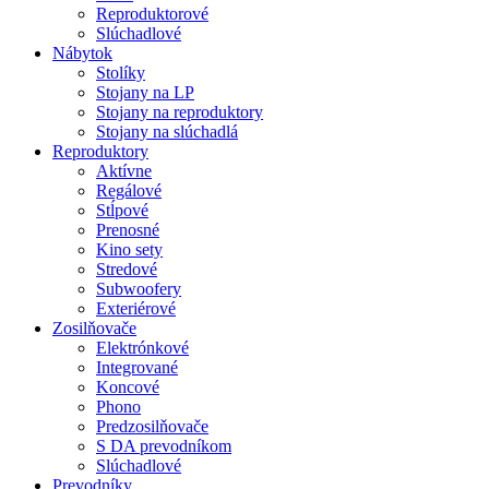
Reproduktorové
Slúchadlové
Nábytok
Stolíky
Stojany na LP
Stojany na reproduktory
Stojany na slúchadlá
Reproduktory
Aktívne
Regálové
Stĺpové
Prenosné
Kino sety
Stredové
Subwoofery
Exteriérové
Zosilňovače
Elektrónkové
Integrované
Koncové
Phono
Predzosilňovače
S DA prevodníkom
Slúchadlové
Prevodníky