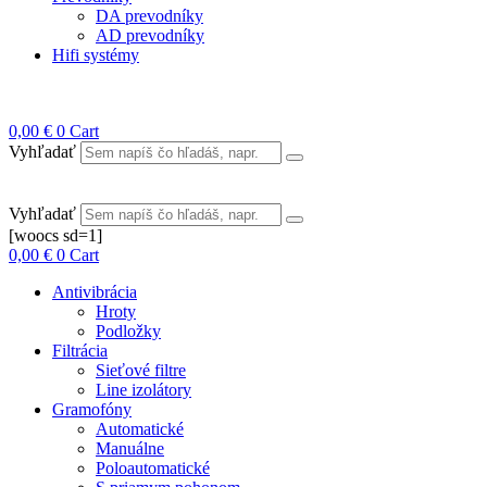
DA prevodníky
AD prevodníky
Hifi systémy
0,00
€
0
Cart
Vyhľadať
Vyhľadať
[woocs sd=1]
0,00
€
0
Cart
Antivibrácia
Hroty
Podložky
Filtrácia
Sieťové filtre
Line izolátory
Gramofóny
Automatické
Manuálne
Poloautomatické