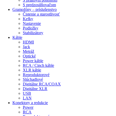
S priamym pohonom
S predzosilňovačom
Gramofóny – príslušenstvo
Čistenie a starostlivosť
Kefky
Nastavenie
Podložky
Stabilizátory
Káble
HDMI
Jack
Metráž
Optické
Power káble
RCA / Cinch káble
XLR káble
Reproduktorové
Slúchadlové
Digitálne RCA/COAX
Digitálne XLR
USB
LAN
Konektory a redukcie
Power
RCA