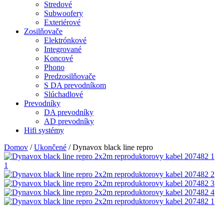
Stredové
Subwoofery
Exteriérové
Zosilňovače
Elektrónkové
Integrované
Koncové
Phono
Predzosilňovače
S DA prevodníkom
Slúchadlové
Prevodníky
DA prevodníky
AD prevodníky
Hifi systémy
Domov
/
Ukončené
/ Dynavox black line repro