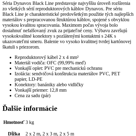
Séria Dynavox Black Line predstavuje najvyššiu úroveň rozšírenia
zo všetkých sérií reproduktorových káblov Dynavox. Pre sériu
Black Line je charakteristické predovšetkým použitie tých najlepších
materiálov s prepracovanou štruktúrou káblov, spojené s obvyklou
vysokou kvalitou spracovania. Maximom počas vývoja bolo
dosiahnuť nefalšovaný zvuk za prijateľné ceny. Výbavu završujú
vysokokvalitné konektory s pozlátenými kontaktmi s 24K s
ukazovateľmi smeru. Balenie vo vysoko kvalitnej tvrdej kartónovej
škatuli s priezorom.
Reproduktorový kábel 2 x 4 mm²
Materiál vodiča: OFC (99,99% meď)
Vonkajší oplet: PVC pre mechanickú ochranu
Izolácia: sendvičová konštrukcia materiálov PVC, PET
papier, LD-PE
Konektory: banániky alebo vidličky
Vonkajší priemer: 12,8 mm
Cena za sadu (pár)
Ďalšie informácie
Hmotnosť
3 kg
Dĺžka
2 x 2 m, 2 x 3 m, 2 x 5 m