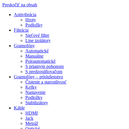
Preskočiť na obsah
Antivibrácia
Hroty
Podložky
Filtrácia
Sieťové filtre
Line izolátory
Gramofóny
Automatické
Manuálne
Poloautomatické
S priamym pohonom
S predzosilňovačom
Gramofóny – príslušenstvo
Čistenie a starostlivosť
Kefky
Nastavenie
Podložky
Stabilizátory
Káble
HDMI
Jack
Metráž
Optické