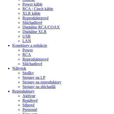
Power káble
RCA / Cinch káble
XLR káble
Reproduktorové
Slúchadlové
Digitálne RCA/COAX
Digitálne XLR
USB
LAN
Konektory a redukcie
Power
RCA
Reproduktorové
Slúchadlové
Nábytok
Stolíky
Stojany na LP
Stojany na reproduktory
Stojany na slúchadlá
Reproduktory
Aktívne
Regálové
Stĺpové
Prenosné