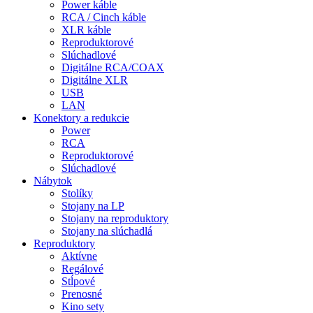
Power káble
RCA / Cinch káble
XLR káble
Reproduktorové
Slúchadlové
Digitálne RCA/COAX
Digitálne XLR
USB
LAN
Konektory a redukcie
Power
RCA
Reproduktorové
Slúchadlové
Nábytok
Stolíky
Stojany na LP
Stojany na reproduktory
Stojany na slúchadlá
Reproduktory
Aktívne
Regálové
Stĺpové
Prenosné
Kino sety