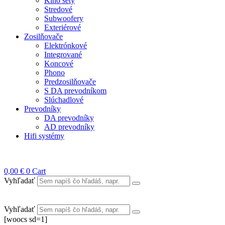
Kino sety
Stredové
Subwoofery
Exteriérové
Zosilňovače
Elektrónkové
Integrované
Koncové
Phono
Predzosilňovače
S DA prevodníkom
Slúchadlové
Prevodníky
DA prevodníky
AD prevodníky
Hifi systémy
0,00
€
0
Cart
Vyhľadať
Vyhľadať
[woocs sd=1]