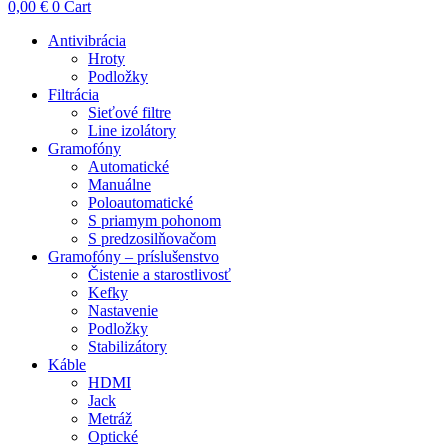
0,00
€
0
Cart
Antivibrácia
Hroty
Podložky
Filtrácia
Sieťové filtre
Line izolátory
Gramofóny
Automatické
Manuálne
Poloautomatické
S priamym pohonom
S predzosilňovačom
Gramofóny – príslušenstvo
Čistenie a starostlivosť
Kefky
Nastavenie
Podložky
Stabilizátory
Káble
HDMI
Jack
Metráž
Optické