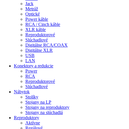
Jack
Metráž
Optické
Power káble
RCA / Cinch káble
XLR káble
Reproduktorové
Slúchadlové
Digitálne RCA/COAX
Digitálne XLR
USB
LAN
Konektory a redukcie
Power
RCA
Reproduktorové
Slúchadlové
Nábytok
Stolíky
Stojany na LP
Stojany na reproduktory
Stojany na slúchadlá
Reproduktory
Aktívne
Regálové