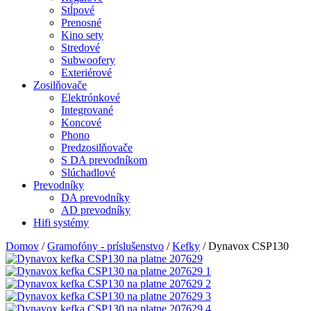
Stĺpové
Prenosné
Kino sety
Stredové
Subwoofery
Exteriérové
Zosilňovače
Elektrónkové
Integrované
Koncové
Phono
Predzosilňovače
S DA prevodníkom
Slúchadlové
Prevodníky
DA prevodníky
AD prevodníky
Hifi systémy
Domov
/
Gramofóny - príslušenstvo
/
Kefky
/ Dynavox CSP130