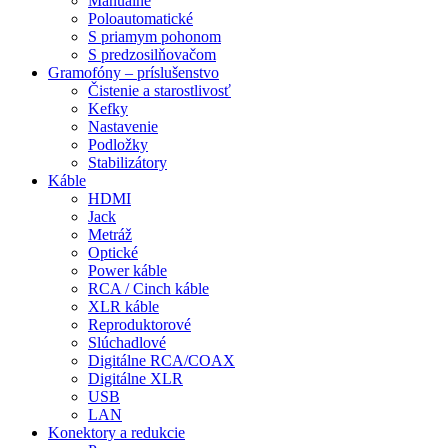
Manuálne
Poloautomatické
S priamym pohonom
S predzosilňovačom
Gramofóny – príslušenstvo
Čistenie a starostlivosť
Kefky
Nastavenie
Podložky
Stabilizátory
Káble
HDMI
Jack
Metráž
Optické
Power káble
RCA / Cinch káble
XLR káble
Reproduktorové
Slúchadlové
Digitálne RCA/COAX
Digitálne XLR
USB
LAN
Konektory a redukcie