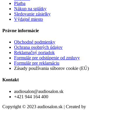
Platba
Nákup na splátky
Sledovanie zásielky
Výdajné miesto
Právne informácie
Obchodné podmienky
Ochrana osobných údajov
Reklamačný poriadok
Formulár pre odstúpenie od zmluvy
Formulár pre reklamáciu
Zásady používania súborov cookie (EÚ)
Kontakt
audiosalon@audiosalon.sk
+421 944 164 400
Copyright © 2023 audiosalon.sk | Created by
trikriki.com