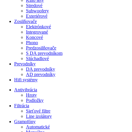
Kino sety
Stredové
Subwoofery
Exteriérové
Zosilňovače
Elektrónkové
Integrované
Koncové
Phono
Predzosilňovače
S DA prevodníkom
Slúchadlové
Prevodníky
DA prevodníky
AD prevodníky
Hifi systémy
Antivibrácia
Hroty
Podložky
Filtrácia
Sieťové filtre
Line izolátory
Gramofóny
Automatické