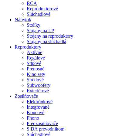
RCA
Reproduktorové
Slúchadlové
Nábytok
Stolíky
Stojany na LP
Stojany na reproduktory
Stojany na slúchadlá
Reproduktory
Aktívne
Regálové
Stĺpové
Prenosné
Kino sety
Stredové
Subwoofery
Exteriérové
Zosilňovače
Elektrónkové
Integrované
Koncové
Phono
Predzosilňovače
S DA prevodníkom
Slúchadlové