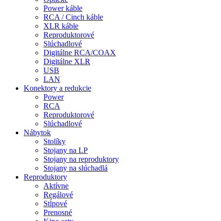
Power káble
RCA / Cinch káble
XLR káble
Reproduktorové
Slúchadlové
Digitálne RCA/COAX
Digitálne XLR
USB
LAN
Konektory a redukcie
Power
RCA
Reproduktorové
Slúchadlové
Nábytok
Stolíky
Stojany na LP
Stojany na reproduktory
Stojany na slúchadlá
Reproduktory
Aktívne
Regálové
Stĺpové
Prenosné