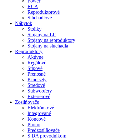
Power
RCA
Reproduktorové
Slúchadlové
Nábytok
Stolíky
Stojany na LP
Stojany na reproduktory
Stojany na slúchadlá
Reproduktory
Aktívne
Regálové
Stĺpové
Prenosné
Kino sety
Stredové
Subwoofery
Exteriérové
Zosilňovače
Elektrónkové
Integrované
Koncové
Phono
Predzosilňovače
S DA prevodníkom