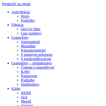
Preskočiť na obsah
Antivibrácia
Hroty
Podložky
Filtrácia
Sieťové filtre
Line izolátory
Gramofóny
Automatické
Manuálne
Poloautomatické
S priamym pohonom
S predzosilňovačom
Gramofóny – príslušenstvo
Čistenie a starostlivosť
Kefky
Nastavenie
Podložky
Stabilizátory
Káble
HDMI
Jack
Metráž
Optické