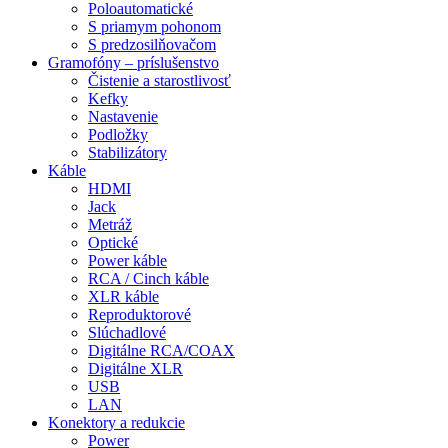
Poloautomatické
S priamym pohonom
S predzosilňovačom
Gramofóny – príslušenstvo
Čistenie a starostlivosť
Kefky
Nastavenie
Podložky
Stabilizátory
Káble
HDMI
Jack
Metráž
Optické
Power káble
RCA / Cinch káble
XLR káble
Reproduktorové
Slúchadlové
Digitálne RCA/COAX
Digitálne XLR
USB
LAN
Konektory a redukcie
Power