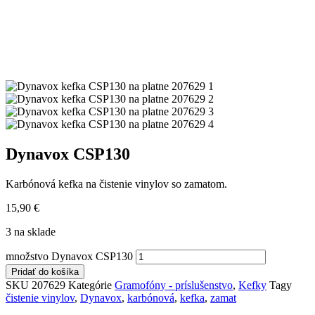
Dynavox CSP130
Karbónová kefka na čistenie vinylov so zamatom.
15,90
€
3 na sklade
množstvo Dynavox CSP130
Pridať do košíka
SKU
207629
Kategórie
Gramofóny - príslušenstvo
,
Kefky
Tagy
čistenie vinylov
,
Dynavox
,
karbónová
,
kefka
,
zamat