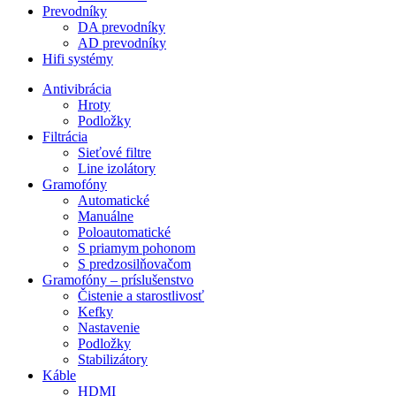
Prevodníky
DA prevodníky
AD prevodníky
Hifi systémy
Antivibrácia
Hroty
Podložky
Filtrácia
Sieťové filtre
Line izolátory
Gramofóny
Automatické
Manuálne
Poloautomatické
S priamym pohonom
S predzosilňovačom
Gramofóny – príslušenstvo
Čistenie a starostlivosť
Kefky
Nastavenie
Podložky
Stabilizátory
Káble
HDMI