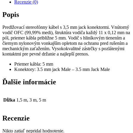
3.5mm
Recenzie (0)
M
Popis
Predlžovací stereofónny kábel s 3,5 mm jack konektormi. Vnútorný
vodič OFC (99,99% medi), štruktúra vodiča každý 11 x 0,12 mm na
pól, priemer kábla približne 5 mm. Vodič s hliníkovým tienením a
čiernym nylonovým vonkajším opletom na ochranu pred rušením a
mechanickým zaťažením. Vysokokvalitné zástrčky s pozlátenými
kontaktmi pre pevné držanie a najlepší prenos.
Priemer kábla: 5 mm
Konektory: 3.5 mm jack Male – 3.5 mm Jack Male
Ďalšie informácie
Dĺžka
1,5 m, 3 m, 5 m
Recenzie
Nikto zatiaľ nepridal hodnotenie.