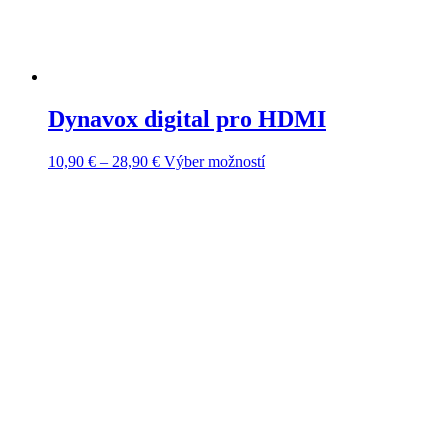
Dynavox digital pro HDMI
Price
Tento
10,90
€
–
28,90
€
Výber možností
range:
produkt
10,90 €
má
through
viacero
28,90 €
variantov.
Možnosti
si
môžete
vybrať
na
stránke
produktu.