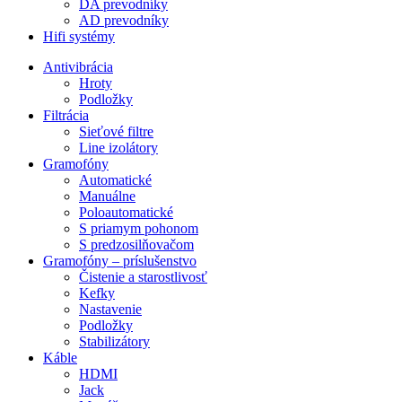
DA prevodníky
AD prevodníky
Hifi systémy
Antivibrácia
Hroty
Podložky
Filtrácia
Sieťové filtre
Line izolátory
Gramofóny
Automatické
Manuálne
Poloautomatické
S priamym pohonom
S predzosilňovačom
Gramofóny – príslušenstvo
Čistenie a starostlivosť
Kefky
Nastavenie
Podložky
Stabilizátory
Káble
HDMI
Jack