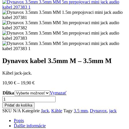
Dynavox kabel 3.5mm M – 3.5mm M
Kábel jack-jack.
Price
10,90
€
–
19,90
€
range:
Dĺžka
10,90 €
Vymazať
through
množstvo
19,90 €
Dynavox
Pridať do košíka
kabel
SKU
N/A
Kategórie
Jack
,
Káble
Tagy
3.5 mm
,
Dynavox
,
jack
3.5mm
M
Popis
-
Ďalšie informácie