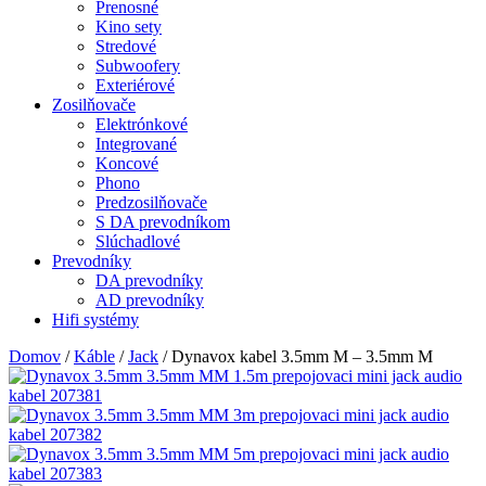
Prenosné
Kino sety
Stredové
Subwoofery
Exteriérové
Zosilňovače
Elektrónkové
Integrované
Koncové
Phono
Predzosilňovače
S DA prevodníkom
Slúchadlové
Prevodníky
DA prevodníky
AD prevodníky
Hifi systémy
Domov
/
Káble
/
Jack
/ Dynavox kabel 3.5mm M – 3.5mm M