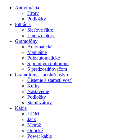
Preskočiť
Antivibrácia
na
Hroty
obsah
Podložky
Filtrácia
Sieťové filtre
Line izolátory
Gramofóny
Automatické
Manuálne
Poloautomatické
S priamym pohonom
S predzosilňovačom
Gramofóny – príslušenstvo
Čistenie a starostlivosť
Kefky
Nastavenie
Podložky
Stabilizátory
Káble
HDMI
Jack
Metráž
Optické
Power káble