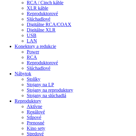
RCA / Cinch káble
XLR káble
Reproduktorové
Slúchadlové
Digitálne RCA/COAX
Digitálne XLR
USB
LAN
Konektory a redukcie
Power
RCA
Reproduktorové
Slúchadlové
Nábytok
Stolíky
Stojany na LP
Stojany na reproduktory
Stojany na slúchadlá
Reproduktory
Aktívne
Regálové
Stĺpové
Prenosné
Kino sety
Stredové