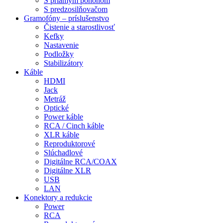
S priamym pohonom
S predzosilňovačom
Gramofóny – príslušenstvo
Čistenie a starostlivosť
Kefky
Nastavenie
Podložky
Stabilizátory
Káble
HDMI
Jack
Metráž
Optické
Power káble
RCA / Cinch káble
XLR káble
Reproduktorové
Slúchadlové
Digitálne RCA/COAX
Digitálne XLR
USB
LAN
Konektory a redukcie
Power
RCA