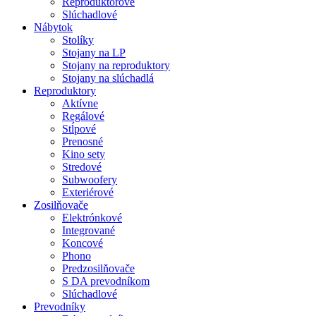
Reproduktorové
Slúchadlové
Nábytok
Stolíky
Stojany na LP
Stojany na reproduktory
Stojany na slúchadlá
Reproduktory
Aktívne
Regálové
Stĺpové
Prenosné
Kino sety
Stredové
Subwoofery
Exteriérové
Zosilňovače
Elektrónkové
Integrované
Koncové
Phono
Predzosilňovače
S DA prevodníkom
Slúchadlové
Prevodníky