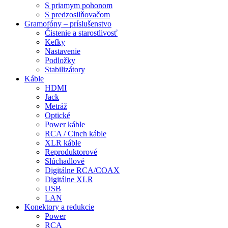
S priamym pohonom
S predzosilňovačom
Gramofóny – príslušenstvo
Čistenie a starostlivosť
Kefky
Nastavenie
Podložky
Stabilizátory
Káble
HDMI
Jack
Metráž
Optické
Power káble
RCA / Cinch káble
XLR káble
Reproduktorové
Slúchadlové
Digitálne RCA/COAX
Digitálne XLR
USB
LAN
Konektory a redukcie
Power
RCA