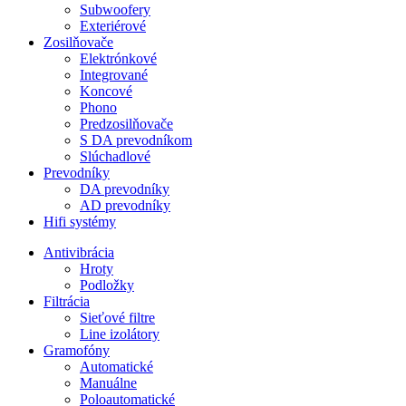
Subwoofery
Exteriérové
Zosilňovače
Elektrónkové
Integrované
Koncové
Phono
Predzosilňovače
S DA prevodníkom
Slúchadlové
Prevodníky
DA prevodníky
AD prevodníky
Hifi systémy
Antivibrácia
Hroty
Podložky
Filtrácia
Sieťové filtre
Line izolátory
Gramofóny
Automatické
Manuálne
Poloautomatické