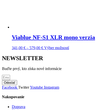
Viablue NF-S1 XLR mono verzia
Price
Tento
341,00
€
–
579,00
€
Výber možností
range:
produkt
341,00 €
má
NEWSLETTER
through
viacero
579,00 €
variantov.
Buďte prvý, kto získa nové informácie
Možnosti
si
môžete
Odoslať
vybrať
Facebook
Twitter
Youtube
Instagram
na
stránke
produktu.
Nakupovanie
Doprava