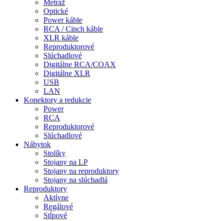
Metráž
Optické
Power káble
RCA / Cinch káble
XLR káble
Reproduktorové
Slúchadlové
Digitálne RCA/COAX
Digitálne XLR
USB
LAN
Konektory a redukcie
Power
RCA
Reproduktorové
Slúchadlové
Nábytok
Stolíky
Stojany na LP
Stojany na reproduktory
Stojany na slúchadlá
Reproduktory
Aktívne
Regálové
Stĺpové