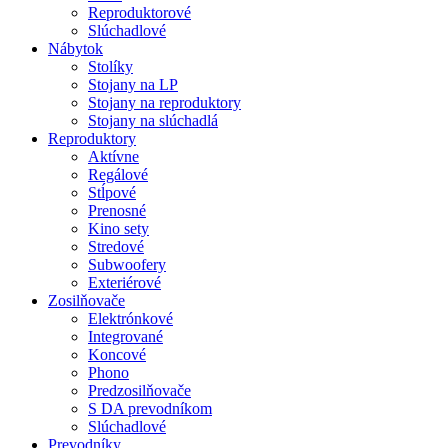
Reproduktorové
Slúchadlové
Nábytok
Stolíky
Stojany na LP
Stojany na reproduktory
Stojany na slúchadlá
Reproduktory
Aktívne
Regálové
Stĺpové
Prenosné
Kino sety
Stredové
Subwoofery
Exteriérové
Zosilňovače
Elektrónkové
Integrované
Koncové
Phono
Predzosilňovače
S DA prevodníkom
Slúchadlové
Prevodníky