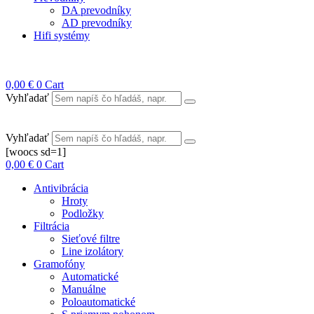
DA prevodníky
AD prevodníky
Hifi systémy
0,00
€
0
Cart
Vyhľadať
Vyhľadať
[woocs sd=1]
0,00
€
0
Cart
Antivibrácia
Hroty
Podložky
Filtrácia
Sieťové filtre
Line izolátory
Gramofóny
Automatické
Manuálne
Poloautomatické