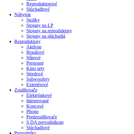
Reproduktorové
Slúchadlové
Nábytok
Stolíky
Stojany na LP
Stojany na reproduktory
Stojany na slúchadlá
Reproduktory
Aktívne
Regálové
Stĺpové
Prenosné
Kino sety
Stredové
Subwoofery
Exteriérové
Zosilňovače
Elektrónkové
Integrované
Koncové
Phono
Predzosilňovače
S DA prevodníkom
Slúchadlové
Prevodníky