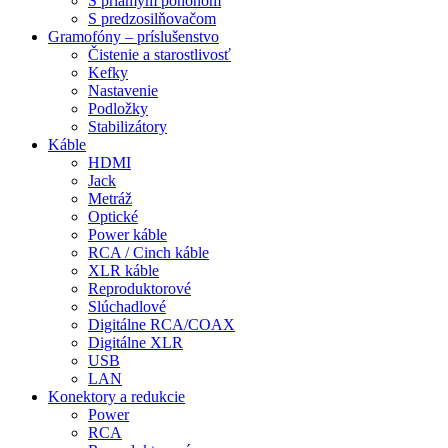
S priamym pohonom
S predzosilňovačom
Gramofóny – príslušenstvo
Čistenie a starostlivosť
Kefky
Nastavenie
Podložky
Stabilizátory
Káble
HDMI
Jack
Metráž
Optické
Power káble
RCA / Cinch káble
XLR káble
Reproduktorové
Slúchadlové
Digitálne RCA/COAX
Digitálne XLR
USB
LAN
Konektory a redukcie
Power
RCA