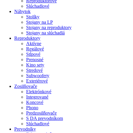
Reproduktorové
Slúchadlové
Nábytok
Stolíky
Stojany na LP
Stojany na reproduktory
Stojany na slúchadlá
Reproduktory
Aktívne
Regálové
Stĺpové
Prenosné
Kino sety
Stredové
Subwoofery
Exteriérové
Zosilňovače
Elektrónkové
Integrované
Koncové
Phono
Predzosilňovače
S DA prevodníkom
Slúchadlové
Prevodníky