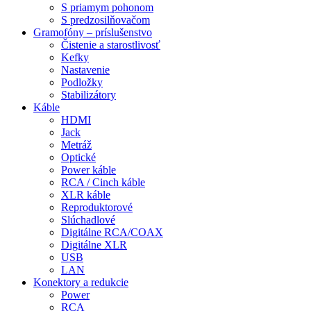
S priamym pohonom
S predzosilňovačom
Gramofóny – príslušenstvo
Čistenie a starostlivosť
Kefky
Nastavenie
Podložky
Stabilizátory
Káble
HDMI
Jack
Metráž
Optické
Power káble
RCA / Cinch káble
XLR káble
Reproduktorové
Slúchadlové
Digitálne RCA/COAX
Digitálne XLR
USB
LAN
Konektory a redukcie
Power
RCA