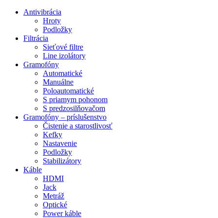
Preskočiť
Antivibrácia
na
Hroty
obsah
Podložky
Filtrácia
Sieťové filtre
Line izolátory
Gramofóny
Automatické
Manuálne
Poloautomatické
S priamym pohonom
S predzosilňovačom
Gramofóny – príslušenstvo
Čistenie a starostlivosť
Kefky
Nastavenie
Podložky
Stabilizátory
Káble
HDMI
Jack
Metráž
Optické
Power káble