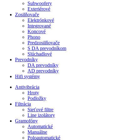
Subwoofery
Exteriérové
Zosilňovače
Elektrónkové
Integrované
Koncové
Phono
Predzosilňovače
S DA prevodníkom
Slúchadlové
Prevodníky
DA prevodníky
AD prevodníky
Hifi systémy
Antivibrácia
Hroty
Podložky
Filtrácia
Sieťové filtre
Line izolátory
Gramofóny
Automatické
Manuálne
Poloautomatické