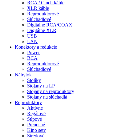
RCA / Cinch káble
XLR káble
Reproduktorové
Slúchadlové
Digitálne RCA/COAX
Digitálne XLR
USB
LAN
Konektory a redukcie
Power
RCA
Reproduktorové
Slúchadlové
Nábytok
Stolíky
Stojany na LP
Stojany na reproduktory
Stojany na slúchadlá
Reproduktory
Aktívne
Regálové
Stĺpové
Prenosné
Kino sety
Stredové