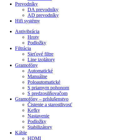
Prevodníky
DA prevodníky
AD prevodníky
Hifi systémy
Antivibrácia
Hroty
Podložky
Filtrácia
Sieťové filtre
Line izolátory
Gramofóny
Automatické
Manuálne
Poloautomatické
S priamym pohonom
S predzosilňovačom
Gramofóny – príslušenstvo
Čistenie a starostlivosť
Kefky
Nastavenie
Podložky
Stabilizátory
Káble
HDMI