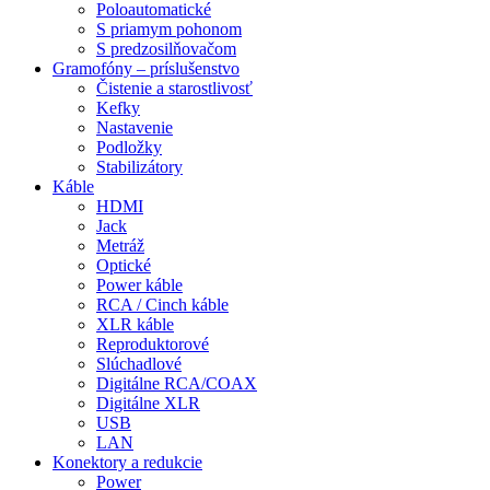
Poloautomatické
S priamym pohonom
S predzosilňovačom
Gramofóny – príslušenstvo
Čistenie a starostlivosť
Kefky
Nastavenie
Podložky
Stabilizátory
Káble
HDMI
Jack
Metráž
Optické
Power káble
RCA / Cinch káble
XLR káble
Reproduktorové
Slúchadlové
Digitálne RCA/COAX
Digitálne XLR
USB
LAN
Konektory a redukcie
Power