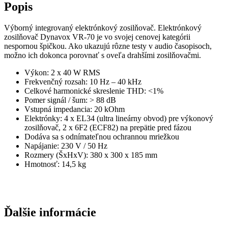
Popis
Výborný integrovaný elektrónkový zosilňovač. Elektrónkový 
zosilňovač Dynavox VR-70 je vo svojej cenovej kategórii 
nespornou špičkou. Ako ukazujú rôzne testy v audio časopisoch, 
možno ich dokonca porovnať s oveľa drahšími zosilňovačmi.
Výkon: 2 x 40 W RMS
Frekvenčný rozsah: 10 Hz – 40 kHz
Celkové harmonické skreslenie THD: <1%
Pomer signál / šum: > 88 dB
Vstupná impedancia: 20 kOhm
Elektrónky: 4 x EL34 (ultra lineárny obvod) pre výkonový 
zosilňovač, 2 x 6F2 (ECF82) na prepätie pred fázou
Dodáva sa s odnímateľnou ochrannou mriežkou
Napájanie: 230 V / 50 Hz
Rozmery (ŠxHxV): 380 x 300 x 185 mm
Hmotnosť: 14,5 kg
Ďalšie informácie