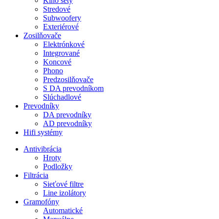
Kino sety
Stredové
Subwoofery
Exteriérové
Zosilňovače
Elektrónkové
Integrované
Koncové
Phono
Predzosilňovače
S DA prevodníkom
Slúchadlové
Prevodníky
DA prevodníky
AD prevodníky
Hifi systémy
Antivibrácia
Hroty
Podložky
Filtrácia
Sieťové filtre
Line izolátory
Gramofóny
Automatické