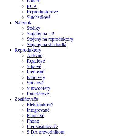
Power
RCA
Reproduktorové
Slúchadlové
Nábytok
Stolíky
Stojany na LP
Stojany na reproduktory
Stojany na slúchadlá
Reproduktory
Aktívne
Regálové
Stĺpové
Prenosné
Kino sety
Stredové
Subwoofery
Exteriérové
Zosilňovače
Elektrónkové
Integrované
Koncové
Phono
Predzosilňovače
S DA prevodníkom