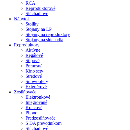
RCA
Reproduktorové
Slúchadlové
Nábytok
Stolíky
Stojany na LP
Stojany na reproduktory
Stojany na slúchadlá
Reproduktory
Aktívne
Regálové
Stĺpové
Prenosné
Kino sety
Stredové
Subwoofery
Exteriérové
Zosilňovače
Elektrónkové
Integrované
Koncové
Phono
Predzosilňovače
S DA prevodníkom
Slúchadlové