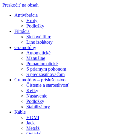
Preskočiť na obsah
Antivibrácia
Hroty
Podložky
Filtrácia
Sieťové filtre
Line izolátory
Gramofóny
Automatické
Manuálne
Poloautomatické
S priamym pohonom
S predzosilňovačom
Gramofóny – príslušenstvo
Čistenie a starostlivosť
Kefky
Nastavenie
Podložky
Stabilizátory
Káble
HDMI
Jack
Metráž
Optické