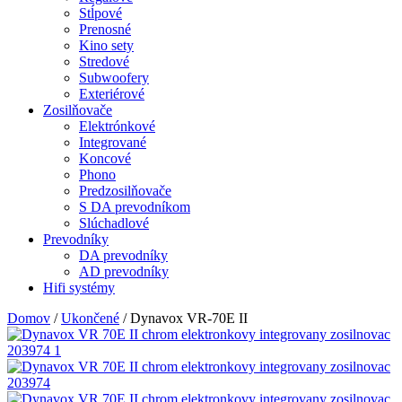
Stĺpové
Prenosné
Kino sety
Stredové
Subwoofery
Exteriérové
Zosilňovače
Elektrónkové
Integrované
Koncové
Phono
Predzosilňovače
S DA prevodníkom
Slúchadlové
Prevodníky
DA prevodníky
AD prevodníky
Hifi systémy
Domov
/
Ukončené
/ Dynavox VR-70E II