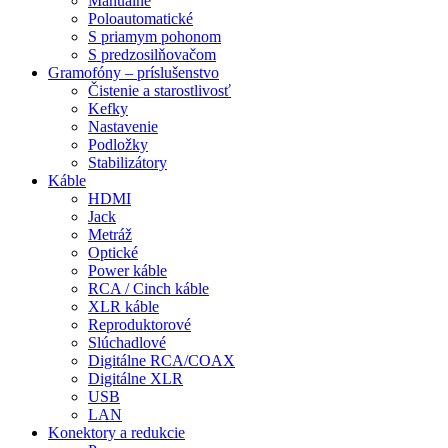
Manuálne
Poloautomatické
S priamym pohonom
S predzosilňovačom
Gramofóny – príslušenstvo
Čistenie a starostlivosť
Kefky
Nastavenie
Podložky
Stabilizátory
Káble
HDMI
Jack
Metráž
Optické
Power káble
RCA / Cinch káble
XLR káble
Reproduktorové
Slúchadlové
Digitálne RCA/COAX
Digitálne XLR
USB
LAN
Konektory a redukcie