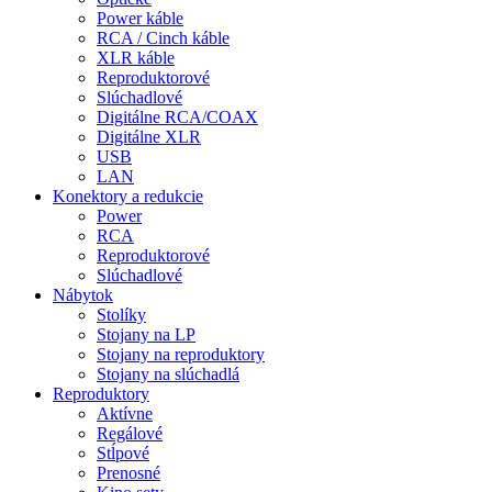
Power káble
RCA / Cinch káble
XLR káble
Reproduktorové
Slúchadlové
Digitálne RCA/COAX
Digitálne XLR
USB
LAN
Konektory a redukcie
Power
RCA
Reproduktorové
Slúchadlové
Nábytok
Stolíky
Stojany na LP
Stojany na reproduktory
Stojany na slúchadlá
Reproduktory
Aktívne
Regálové
Stĺpové
Prenosné