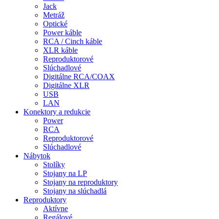
Jack
Metráž
Optické
Power káble
RCA / Cinch káble
XLR káble
Reproduktorové
Slúchadlové
Digitálne RCA/COAX
Digitálne XLR
USB
LAN
Konektory a redukcie
Power
RCA
Reproduktorové
Slúchadlové
Nábytok
Stolíky
Stojany na LP
Stojany na reproduktory
Stojany na slúchadlá
Reproduktory
Aktívne
Regálové