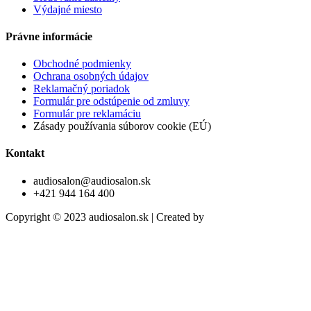
Výdajné miesto
Právne informácie
Obchodné podmienky
Ochrana osobných údajov
Reklamačný poriadok
Formulár pre odstúpenie od zmluvy
Formulár pre reklamáciu
Zásady používania súborov cookie (EÚ)
Kontakt
audiosalon@audiosalon.sk
+421 944 164 400
Copyright © 2023 audiosalon.sk | Created by
trikriki.com