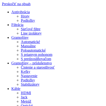
Preskočiť na obsah
Antivibrácia
Hroty
Podložky
Filtrácia
Sieťové filtre
Line izolátory
Gramofóny
Automatické
Manuálne
Poloautomatické
S priamym pohonom
S predzosilňovačom
Gramofóny – príslušenstvo
Čistenie a starostlivosť
Kefky
Nastavenie
Podložky
Stabilizátory
Káble
HDMI
Jack
Metráž
Optické