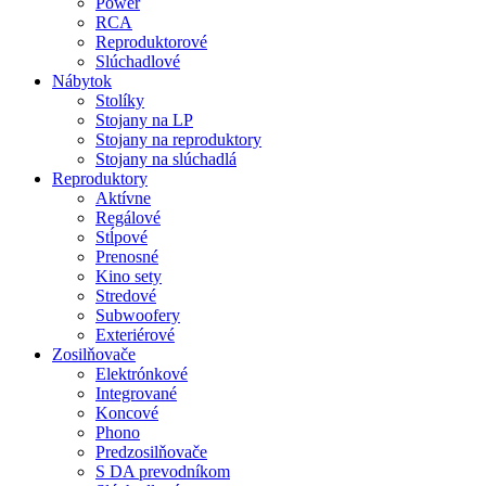
Power
RCA
Reproduktorové
Slúchadlové
Nábytok
Stolíky
Stojany na LP
Stojany na reproduktory
Stojany na slúchadlá
Reproduktory
Aktívne
Regálové
Stĺpové
Prenosné
Kino sety
Stredové
Subwoofery
Exteriérové
Zosilňovače
Elektrónkové
Integrované
Koncové
Phono
Predzosilňovače
S DA prevodníkom