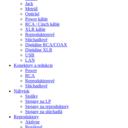
Jack
Metráž
Optické
Power káble
RCA / Cinch káble
XLR káble
Reproduktorové
Slúchadlové
Digitálne RCA/COAX
Digitálne XLR
USB
LAN
Konektory a redukcie
Power
RCA
Reproduktorové
Slúchadlové
Nábytok
Stolíky
Stojany na LP
Stojany na reproduktory
Stojany na slúchadlá
Reproduktory
Aktívne
Regálové