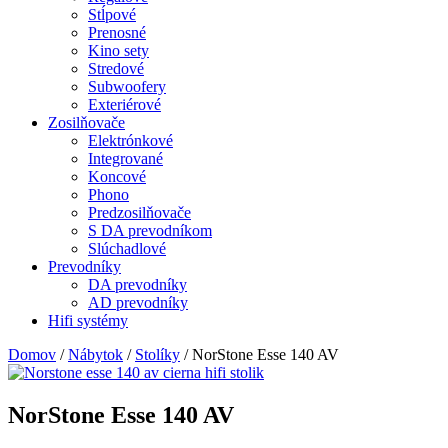
Stĺpové
Prenosné
Kino sety
Stredové
Subwoofery
Exteriérové
Zosilňovače
Elektrónkové
Integrované
Koncové
Phono
Predzosilňovače
S DA prevodníkom
Slúchadlové
Prevodníky
DA prevodníky
AD prevodníky
Hifi systémy
Domov
/
Nábytok
/
Stolíky
/ NorStone Esse 140 AV
NorStone Esse 140 AV