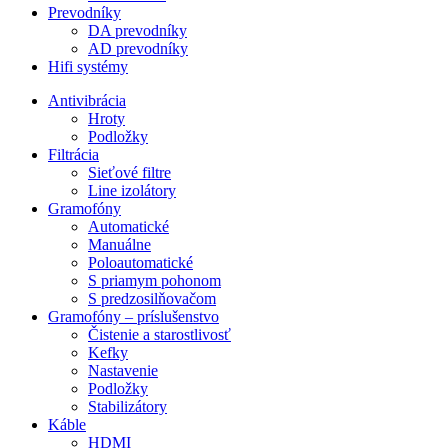
Prevodníky
DA prevodníky
AD prevodníky
Hifi systémy
Antivibrácia
Hroty
Podložky
Filtrácia
Sieťové filtre
Line izolátory
Gramofóny
Automatické
Manuálne
Poloautomatické
S priamym pohonom
S predzosilňovačom
Gramofóny – príslušenstvo
Čistenie a starostlivosť
Kefky
Nastavenie
Podložky
Stabilizátory
Káble
HDMI