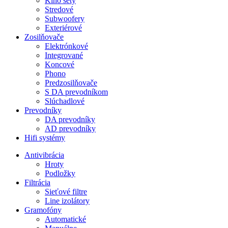
Kino sety
Stredové
Subwoofery
Exteriérové
Zosilňovače
Elektrónkové
Integrované
Koncové
Phono
Predzosilňovače
S DA prevodníkom
Slúchadlové
Prevodníky
DA prevodníky
AD prevodníky
Hifi systémy
Antivibrácia
Hroty
Podložky
Filtrácia
Sieťové filtre
Line izolátory
Gramofóny
Automatické