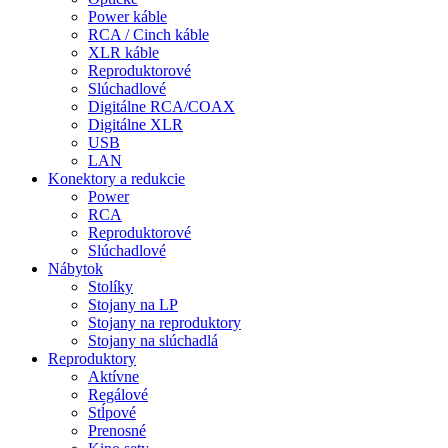
Power káble
RCA / Cinch káble
XLR káble
Reproduktorové
Slúchadlové
Digitálne RCA/COAX
Digitálne XLR
USB
LAN
Konektory a redukcie
Power
RCA
Reproduktorové
Slúchadlové
Nábytok
Stolíky
Stojany na LP
Stojany na reproduktory
Stojany na slúchadlá
Reproduktory
Aktívne
Regálové
Stĺpové
Prenosné