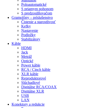
Manuálne
Poloautomatické
S priamym pohonom
S predzosilňovačom
Gramofóny – príslušenstvo
Čistenie a starostlivosť
Kefky
Nastavenie
Podložky
Stabilizátory
Káble
HDMI
Jack
Metráž
Optické
Power káble
RCA / Cinch káble
XLR káble
Reproduktorové
Slúchadlové
Digitálne RCA/COAX
Digitálne XLR
USB
LAN
Konektory a redukcie