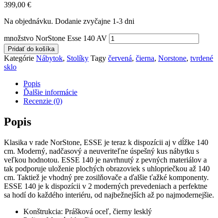
399,00
€
Na objednávku. Dodanie zvyčajne 1-3 dni
množstvo NorStone Esse 140 AV
Pridať do košíka
Kategórie
Nábytok
,
Stolíky
Tagy
červená
,
čierna
,
Norstone
,
tvrdené
sklo
Popis
Ďalšie informácie
Recenzie (0)
Popis
Klasika v rade NorStone, ESSE je teraz k dispozícii aj v dĺžke 140
cm. Moderný, nadčasový a neuveriteľne úspešný kus nábytku s
veľkou hodnotou. ESSE 140 je navrhnutý z pevných materiálov a
tak podporuje uloženie plochých obrazoviek s uhlopriečkou až 140
cm. Taktiež je vhodný pre zosilňovače a ďalšie ťažké komponenty.
ESSE 140 je k dispozícii v 2 moderných prevedeniach a perfektne
sa hodí do každého interiéru, od najbežnejších až po najmodernejšie.
Konštrukcia: Prášková oceľ, čierny lesklý