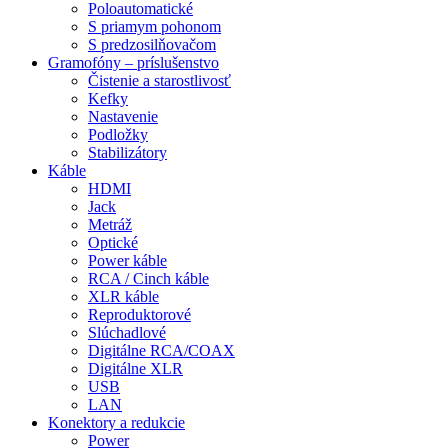
Poloautomatické
S priamym pohonom
S predzosilňovačom
Gramofóny – príslušenstvo
Čistenie a starostlivosť
Kefky
Nastavenie
Podložky
Stabilizátory
Káble
HDMI
Jack
Metráž
Optické
Power káble
RCA / Cinch káble
XLR káble
Reproduktorové
Slúchadlové
Digitálne RCA/COAX
Digitálne XLR
USB
LAN
Konektory a redukcie
Power