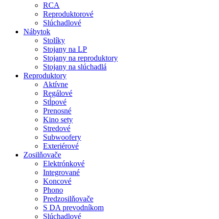
RCA
Reproduktorové
Slúchadlové
Nábytok
Stolíky
Stojany na LP
Stojany na reproduktory
Stojany na slúchadlá
Reproduktory
Aktívne
Regálové
Stĺpové
Prenosné
Kino sety
Stredové
Subwoofery
Exteriérové
Zosilňovače
Elektrónkové
Integrované
Koncové
Phono
Predzosilňovače
S DA prevodníkom
Slúchadlové