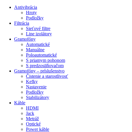
Preskočiť
Antivibrácia
na
Hroty
obsah
Podložky
Filtrácia
Sieťové filtre
Line izolátory
Gramofóny
Automatické
Manuálne
Poloautomatické
S priamym pohonom
S predzosilňovačom
Gramofóny – príslušenstvo
Čistenie a starostlivosť
Kefky
Nastavenie
Podložky
Stabilizátory
Káble
HDMI
Jack
Metráž
Optické
Power káble