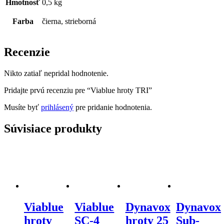
Hmotnosť
0,5 kg
Farba
čierna, strieborná
Recenzie
Nikto zatiaľ nepridal hodnotenie.
Pridajte prvú recenziu pre “Viablue hroty TRI”
Musíte byť
prihlásený
pre pridanie hodnotenia.
Súvisiace produkty
Viablue
Viablue
Dynavox
Dynavox
hroty
SC-4
hroty 25
Sub-