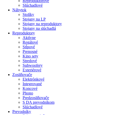
Reproduktorové
Slúchadlové
Nábytok
Stolíky
Stojany na LP
Stojany na reproduktory
Stojany na slúchadlá
Reproduktory
Aktívne
Regálové
Stĺpové
Prenosné
Kino sety
Stredové
Subwoofery
Exteriérové
Zosilňovače
Elektrónkové
Integrované
Koncové
Phono
Predzosilňovače
S DA prevodníkom
Slúchadlové
Prevodníky