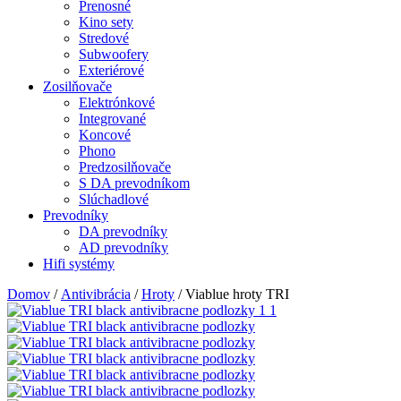
Prenosné
Kino sety
Stredové
Subwoofery
Exteriérové
Zosilňovače
Elektrónkové
Integrované
Koncové
Phono
Predzosilňovače
S DA prevodníkom
Slúchadlové
Prevodníky
DA prevodníky
AD prevodníky
Hifi systémy
Domov
/
Antivibrácia
/
Hroty
/ Viablue hroty TRI