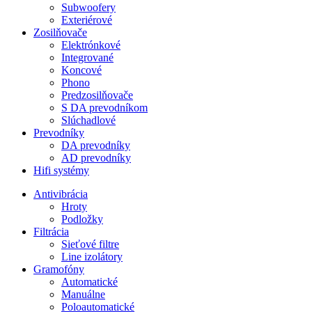
Subwoofery
Exteriérové
Zosilňovače
Elektrónkové
Integrované
Koncové
Phono
Predzosilňovače
S DA prevodníkom
Slúchadlové
Prevodníky
DA prevodníky
AD prevodníky
Hifi systémy
Antivibrácia
Hroty
Podložky
Filtrácia
Sieťové filtre
Line izolátory
Gramofóny
Automatické
Manuálne
Poloautomatické