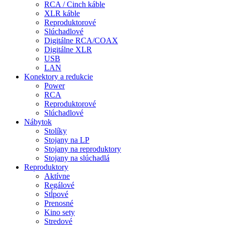
RCA / Cinch káble
XLR káble
Reproduktorové
Slúchadlové
Digitálne RCA/COAX
Digitálne XLR
USB
LAN
Konektory a redukcie
Power
RCA
Reproduktorové
Slúchadlové
Nábytok
Stolíky
Stojany na LP
Stojany na reproduktory
Stojany na slúchadlá
Reproduktory
Aktívne
Regálové
Stĺpové
Prenosné
Kino sety
Stredové