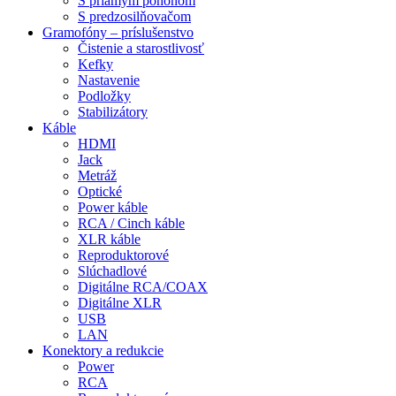
S priamym pohonom
S predzosilňovačom
Gramofóny – príslušenstvo
Čistenie a starostlivosť
Kefky
Nastavenie
Podložky
Stabilizátory
Káble
HDMI
Jack
Metráž
Optické
Power káble
RCA / Cinch káble
XLR káble
Reproduktorové
Slúchadlové
Digitálne RCA/COAX
Digitálne XLR
USB
LAN
Konektory a redukcie
Power
RCA