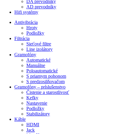
DA prevodníky
AD prevodníky
Hifi systémy
Antivibrácia
Hroty
Podložky
Filtrácia
Sieťové filtre
Line izolátory
Gramofóny
Automatické
Manuálne
Poloautomatické
S priamym pohonom
S predzosilňovačom
Gramofóny – príslušenstvo
Čistenie a starostlivosť
Kefky
Nastavenie
Podložky
Stabilizátory
Káble
HDMI
Jack