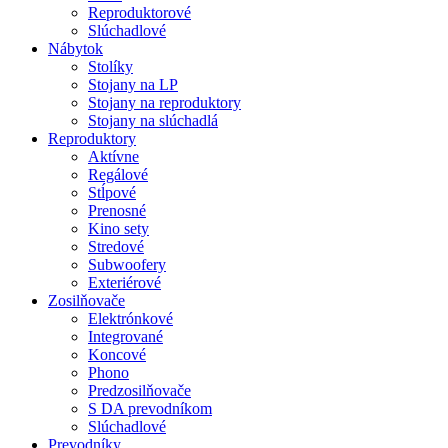
Reproduktorové
Slúchadlové
Nábytok
Stolíky
Stojany na LP
Stojany na reproduktory
Stojany na slúchadlá
Reproduktory
Aktívne
Regálové
Stĺpové
Prenosné
Kino sety
Stredové
Subwoofery
Exteriérové
Zosilňovače
Elektrónkové
Integrované
Koncové
Phono
Predzosilňovače
S DA prevodníkom
Slúchadlové
Prevodníky