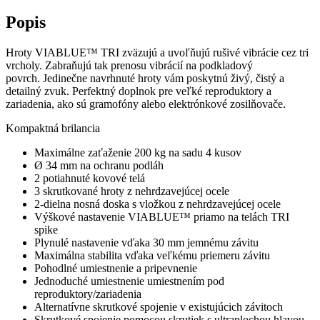
Popis
Hroty VIABLUE™ TRI zväzujú a uvoľňujú rušivé vibrácie cez tri
vrcholy. Zabraňujú tak prenosu vibrácií na podkladový
povrch. Jedinečne navrhnuté hroty vám poskytnú živý, čistý a
detailný zvuk. Perfektný doplnok pre veľké reproduktory a
zariadenia, ako sú gramofóny alebo elektrónkové zosilňovače.
Kompaktná brilancia
Maximálne zaťaženie 200 kg na sadu 4 kusov
Ø 34 mm na ochranu podláh
2 potiahnuté kovové telá
3 skrutkované hroty z nehrdzavejúcej ocele
2-dielna nosná doska s vložkou z nehrdzavejúcej ocele
Výškové nastavenie VIABLUE™ priamo na telách TRI
spike
Plynulé nastavenie vďaka 30 mm jemnému závitu
Maximálna stabilita vďaka veľkému priemeru závitu
Pohodlné umiestnenie a pripevnenie
Jednoduché umiestnenie umiestnením pod
reproduktory/zariadenia
Alternatívne skrutkové spojenie v existujúcich závitoch
Skrutkové spojenie pomocou skrutiek s ultraplochou hlavou