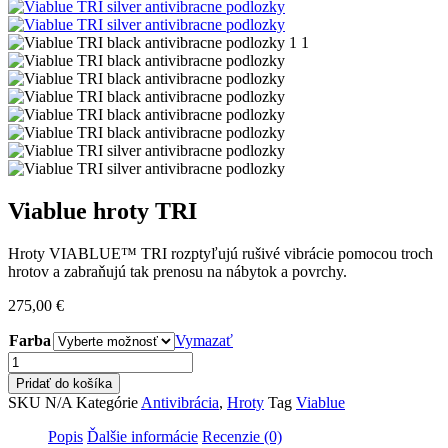
Viablue hroty TRI
Hroty VIABLUE™ TRI rozptyľujú rušivé vibrácie pomocou troch
hrotov a zabraňujú tak prenosu na nábytok a povrchy.
275,00
€
Farba
Vymazať
množstvo
Viablue
Pridať do košíka
hroty
SKU
N/A
Kategórie
Antivibrácia
,
Hroty
Tag
Viablue
TRI
Popis
Ďalšie informácie
Recenzie (0)