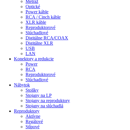
Metráž
Optické
Power káble
RCA / Cinch káble
XLR káble
Reproduktorové
Slúchadlové
Digitálne RCA/COAX
Digitálne XLR
USB
LAN
Konektory a redukcie
Power
RCA
Reproduktorové
Slúchadlové
Nábytok
Stolíky
Stojany na LP
Stojany na reproduktory
Stojany na slúchadlá
Reproduktory
Aktívne
Regálové
Stĺpové