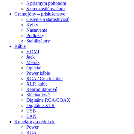
S priamym pohonom
S predzosilňovačom
Gramofóny – príslušenstvo
Čistenie a starostlivosť
Kefky
Nastavenie
Podložky
Stabilizátory
Káble
HDMI
Jack
Metráž
Optické
Power káble
RCA / Cinch káble
XLR káble
Reproduktorové
Slúchadlové
Digitálne RCA/COAX
Digitálne XLR
USB
LAN
Konektory a redukcie
Power
RCA