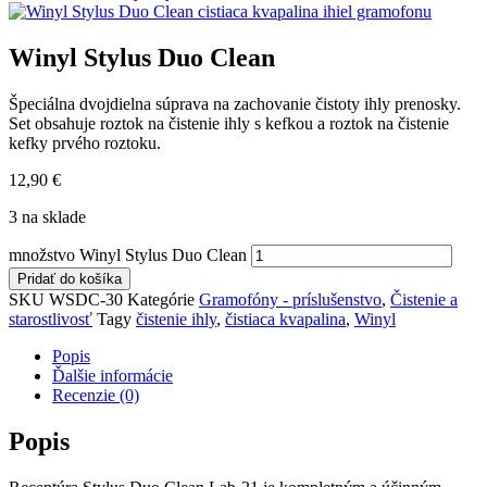
Winyl Stylus Duo Clean
Špeciálna dvojdielna súprava na zachovanie čistoty ihly prenosky.
Set obsahuje roztok na čistenie ihly s kefkou a roztok na čistenie
kefky prvého roztoku.
12,90
€
3 na sklade
množstvo Winyl Stylus Duo Clean
Pridať do košíka
SKU
WSDC-30
Kategórie
Gramofóny - príslušenstvo
,
Čistenie a
starostlivosť
Tagy
čistenie ihly
,
čistiaca kvapalina
,
Winyl
Popis
Ďalšie informácie
Recenzie (0)
Popis