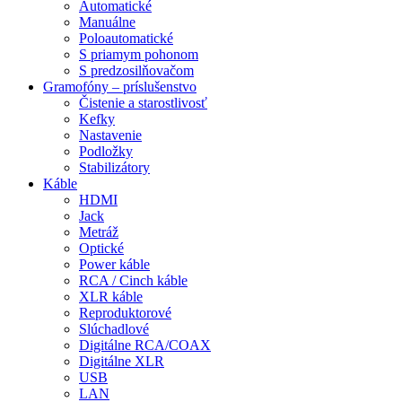
Automatické
Manuálne
Poloautomatické
S priamym pohonom
S predzosilňovačom
Gramofóny – príslušenstvo
Čistenie a starostlivosť
Kefky
Nastavenie
Podložky
Stabilizátory
Káble
HDMI
Jack
Metráž
Optické
Power káble
RCA / Cinch káble
XLR káble
Reproduktorové
Slúchadlové
Digitálne RCA/COAX
Digitálne XLR
USB
LAN