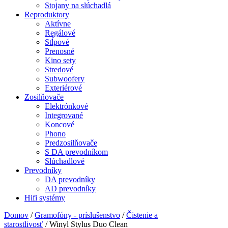
Stojany na slúchadlá
Reproduktory
Aktívne
Regálové
Stĺpové
Prenosné
Kino sety
Stredové
Subwoofery
Exteriérové
Zosilňovače
Elektrónkové
Integrované
Koncové
Phono
Predzosilňovače
S DA prevodníkom
Slúchadlové
Prevodníky
DA prevodníky
AD prevodníky
Hifi systémy
Domov
/
Gramofóny - príslušenstvo
/
Čistenie a
starostlivosť
/ Winyl Stylus Duo Clean