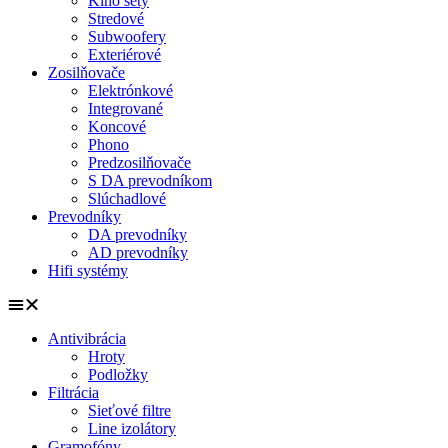
Kino sety
Stredové
Subwoofery
Exteriérové
Zosilňovače
Elektrónkové
Integrované
Koncové
Phono
Predzosilňovače
S DA prevodníkom
Slúchadlové
Prevodníky
DA prevodníky
AD prevodníky
Hifi systémy
Antivibrácia
Hroty
Podložky
Filtrácia
Sieťové filtre
Line izolátory
Gramofóny