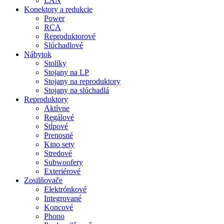
LAN
Konektory a redukcie
Power
RCA
Reproduktorové
Slúchadlové
Nábytok
Stolíky
Stojany na LP
Stojany na reproduktory
Stojany na slúchadlá
Reproduktory
Aktívne
Regálové
Stĺpové
Prenosné
Kino sety
Stredové
Subwoofery
Exteriérové
Zosilňovače
Elektrónkové
Integrované
Koncové
Phono