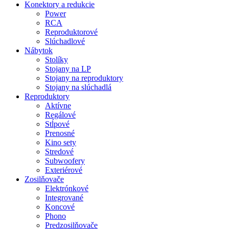
Konektory a redukcie
Power
RCA
Reproduktorové
Slúchadlové
Nábytok
Stolíky
Stojany na LP
Stojany na reproduktory
Stojany na slúchadlá
Reproduktory
Aktívne
Regálové
Stĺpové
Prenosné
Kino sety
Stredové
Subwoofery
Exteriérové
Zosilňovače
Elektrónkové
Integrované
Koncové
Phono
Predzosilňovače