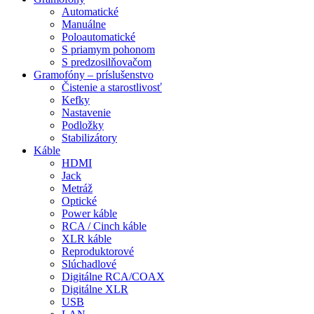
Automatické
Manuálne
Poloautomatické
S priamym pohonom
S predzosilňovačom
Gramofóny – príslušenstvo
Čistenie a starostlivosť
Kefky
Nastavenie
Podložky
Stabilizátory
Káble
HDMI
Jack
Metráž
Optické
Power káble
RCA / Cinch káble
XLR káble
Reproduktorové
Slúchadlové
Digitálne RCA/COAX
Digitálne XLR
USB