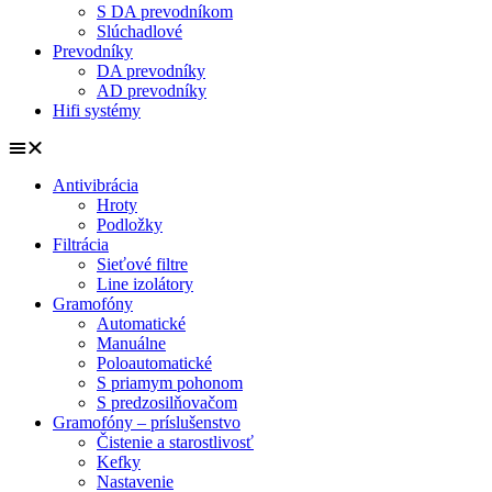
S DA prevodníkom
Slúchadlové
Prevodníky
DA prevodníky
AD prevodníky
Hifi systémy
Antivibrácia
Hroty
Podložky
Filtrácia
Sieťové filtre
Line izolátory
Gramofóny
Automatické
Manuálne
Poloautomatické
S priamym pohonom
S predzosilňovačom
Gramofóny – príslušenstvo
Čistenie a starostlivosť
Kefky
Nastavenie