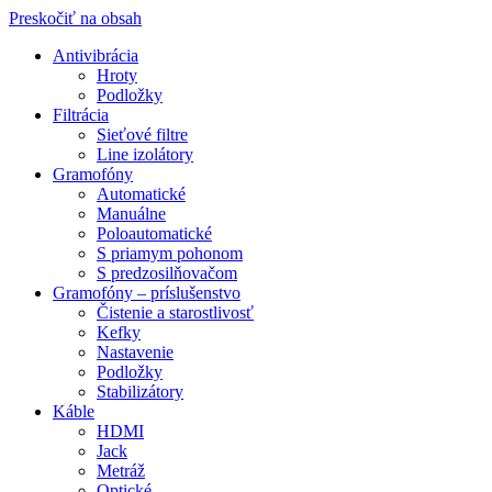
Preskočiť na obsah
Antivibrácia
Hroty
Podložky
Filtrácia
Sieťové filtre
Line izolátory
Gramofóny
Automatické
Manuálne
Poloautomatické
S priamym pohonom
S predzosilňovačom
Gramofóny – príslušenstvo
Čistenie a starostlivosť
Kefky
Nastavenie
Podložky
Stabilizátory
Káble
HDMI
Jack
Metráž
Optické