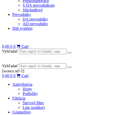
Predzosilňovače
S DA prevodníkom
Slúchadlové
Prevodníky
DA prevodníky
AD prevodníky
Hifi systémy
0,00
€
0
Cart
Vyhľadať
Vyhľadať
[woocs sd=1]
0,00
€
0
Cart
Antivibrácia
Hroty
Podložky
Filtrácia
Sieťové filtre
Line izolátory
Gramofóny