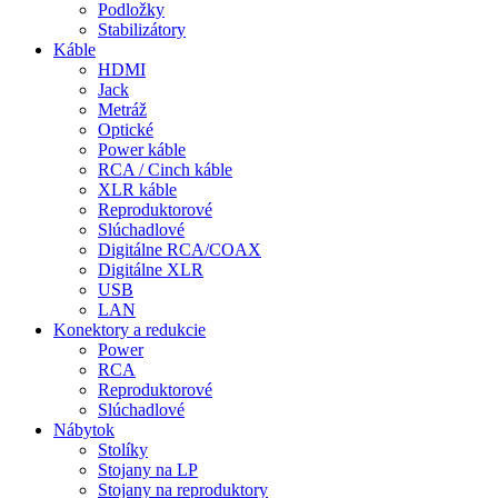
Podložky
Stabilizátory
Káble
HDMI
Jack
Metráž
Optické
Power káble
RCA / Cinch káble
XLR káble
Reproduktorové
Slúchadlové
Digitálne RCA/COAX
Digitálne XLR
USB
LAN
Konektory a redukcie
Power
RCA
Reproduktorové
Slúchadlové
Nábytok
Stolíky
Stojany na LP
Stojany na reproduktory