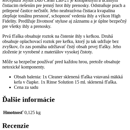
Receptúra ​​Stylus Duo Clean Lab-21 je kompletným a účinným
čistiacim riešením pre jemný hrot ihly prenosky. Odstraňuje prach a
prilepené častice nečistôt. Jeho neabrazívna čistiaca kvapalina
zlepšuje tonálnu presnosť, schopnosť vedenia ihly a výkon High
Fidelity. Predlžuje životnosť styluse aj záznamu a je úplne bezpečný
pre všetky ihly a prenosky.
Prvá fľaška obsahuje roztok na čistenie ihly s kefkou. Druhá
obsahuje oplachovací roztok pre kefku, ktorý ju tak udržuje bez
zvyškov, čo zas pomáha udržiavať čistý obsah prvej fľašky. Jeho
zloženie je vyrobené z materiálov vysokej čistoty.
Môže sa bezpečne používať pred každou hrou, pretože obsahuje
netoxické komponenty.
Obsah balenia: 1x Cleaner sklenená fľaška vstavaná mäkká
kefa v čiapke. 1x Rinse Solution 15 ml. sklenená fľaška.
Cena za sadu
Ďalšie informácie
Hmotnosť
0,125 kg
Recenzie