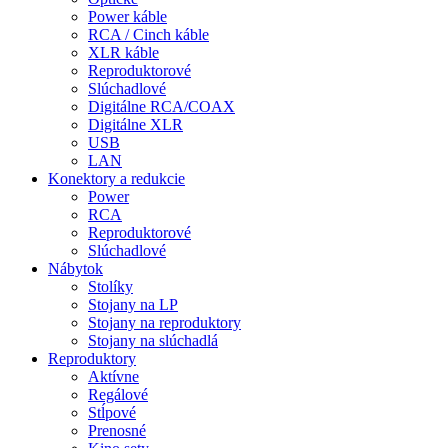
Power káble
RCA / Cinch káble
XLR káble
Reproduktorové
Slúchadlové
Digitálne RCA/COAX
Digitálne XLR
USB
LAN
Konektory a redukcie
Power
RCA
Reproduktorové
Slúchadlové
Nábytok
Stolíky
Stojany na LP
Stojany na reproduktory
Stojany na slúchadlá
Reproduktory
Aktívne
Regálové
Stĺpové
Prenosné