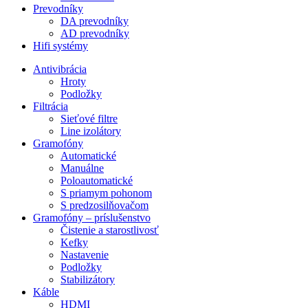
Prevodníky
DA prevodníky
AD prevodníky
Hifi systémy
Antivibrácia
Hroty
Podložky
Filtrácia
Sieťové filtre
Line izolátory
Gramofóny
Automatické
Manuálne
Poloautomatické
S priamym pohonom
S predzosilňovačom
Gramofóny – príslušenstvo
Čistenie a starostlivosť
Kefky
Nastavenie
Podložky
Stabilizátory
Káble
HDMI