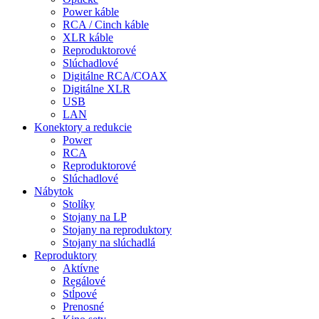
Power káble
RCA / Cinch káble
XLR káble
Reproduktorové
Slúchadlové
Digitálne RCA/COAX
Digitálne XLR
USB
LAN
Konektory a redukcie
Power
RCA
Reproduktorové
Slúchadlové
Nábytok
Stolíky
Stojany na LP
Stojany na reproduktory
Stojany na slúchadlá
Reproduktory
Aktívne
Regálové
Stĺpové
Prenosné