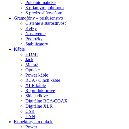
Poloautomatické
S priamym pohonom
S predzosilňovačom
Gramofóny – príslušenstvo
Čistenie a starostlivosť
Kefky
Nastavenie
Podložky
Stabilizátory
Káble
HDMI
Jack
Metráž
Optické
Power káble
RCA / Cinch káble
XLR káble
Reproduktorové
Slúchadlové
Digitálne RCA/COAX
Digitálne XLR
USB
LAN
Konektory a redukcie
Power