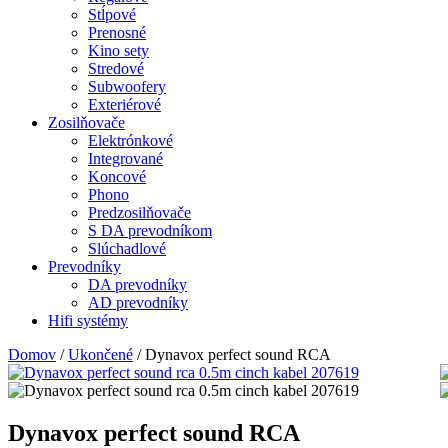
Stĺpové
Prenosné
Kino sety
Stredové
Subwoofery
Exteriérové
Zosilňovače
Elektrónkové
Integrované
Koncové
Phono
Predzosilňovače
S DA prevodníkom
Slúchadlové
Prevodníky
DA prevodníky
AD prevodníky
Hifi systémy
Domov
/
Ukončené
/ Dynavox perfect sound RCA
Dynavox perfect sound RCA