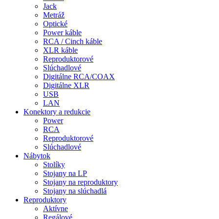
Jack
Metráž
Optické
Power káble
RCA / Cinch káble
XLR káble
Reproduktorové
Slúchadlové
Digitálne RCA/COAX
Digitálne XLR
USB
LAN
Konektory a redukcie
Power
RCA
Reproduktorové
Slúchadlové
Nábytok
Stolíky
Stojany na LP
Stojany na reproduktory
Stojany na slúchadlá
Reproduktory
Aktívne
Regálové