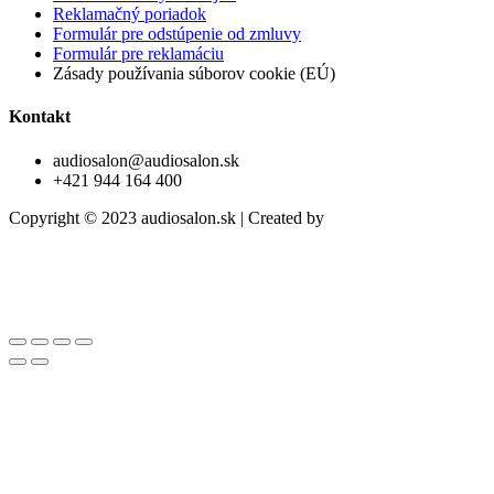
Reklamačný poriadok
Formulár pre odstúpenie od zmluvy
Formulár pre reklamáciu
Zásady používania súborov cookie (EÚ)
Kontakt
audiosalon@audiosalon.sk
+421 944 164 400
Copyright © 2023 audiosalon.sk | Created by
trikriki.com