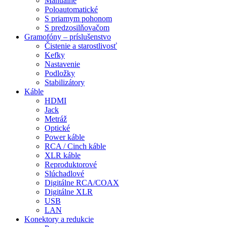
Manuálne
Poloautomatické
S priamym pohonom
S predzosilňovačom
Gramofóny – príslušenstvo
Čistenie a starostlivosť
Kefky
Nastavenie
Podložky
Stabilizátory
Káble
HDMI
Jack
Metráž
Optické
Power káble
RCA / Cinch káble
XLR káble
Reproduktorové
Slúchadlové
Digitálne RCA/COAX
Digitálne XLR
USB
LAN
Konektory a redukcie