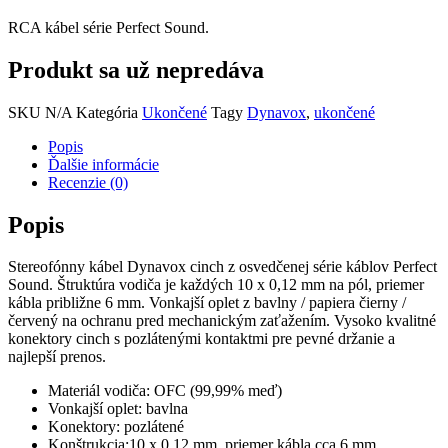
RCA kábel série Perfect Sound.
Produkt sa už nepredáva
SKU
N/A
Kategória
Ukončené
Tagy
Dynavox
,
ukončené
Popis
Ďalšie informácie
Recenzie (0)
Popis
Stereofónny kábel Dynavox cinch z osvedčenej série káblov Perfect
Sound. Štruktúra vodiča je každých 10 x 0,12 mm na pól, priemer
kábla približne 6 mm. Vonkajší oplet z bavlny / papiera čierny /
červený na ochranu pred mechanickým zaťažením. Vysoko kvalitné
konektory cinch s pozlátenými kontaktmi pre pevné držanie a
najlepší prenos.
Materiál vodiča: OFC (99,99% meď)
Vonkajší oplet: bavlna
Konektory: pozlátené
Konštrukcia:10 x 0,12 mm, priemer kábla cca 6 mm