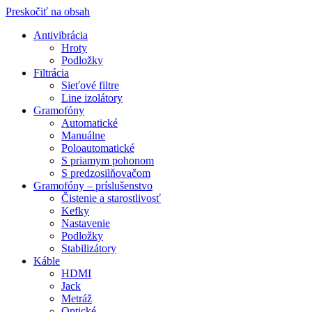
Preskočiť na obsah
Antivibrácia
Hroty
Podložky
Filtrácia
Sieťové filtre
Line izolátory
Gramofóny
Automatické
Manuálne
Poloautomatické
S priamym pohonom
S predzosilňovačom
Gramofóny – príslušenstvo
Čistenie a starostlivosť
Kefky
Nastavenie
Podložky
Stabilizátory
Káble
HDMI
Jack
Metráž
Optické