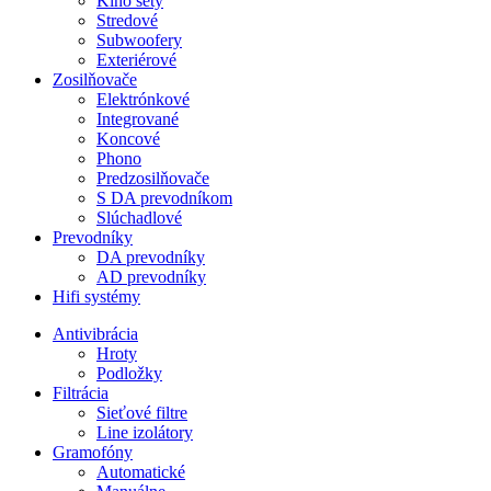
Kino sety
Stredové
Subwoofery
Exteriérové
Zosilňovače
Elektrónkové
Integrované
Koncové
Phono
Predzosilňovače
S DA prevodníkom
Slúchadlové
Prevodníky
DA prevodníky
AD prevodníky
Hifi systémy
Antivibrácia
Hroty
Podložky
Filtrácia
Sieťové filtre
Line izolátory
Gramofóny
Automatické