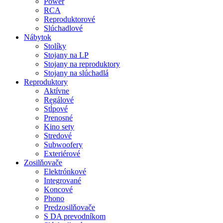
Power
RCA
Reproduktorové
Slúchadlové
Nábytok
Stolíky
Stojany na LP
Stojany na reproduktory
Stojany na slúchadlá
Reproduktory
Aktívne
Regálové
Stĺpové
Prenosné
Kino sety
Stredové
Subwoofery
Exteriérové
Zosilňovače
Elektrónkové
Integrované
Koncové
Phono
Predzosilňovače
S DA prevodníkom