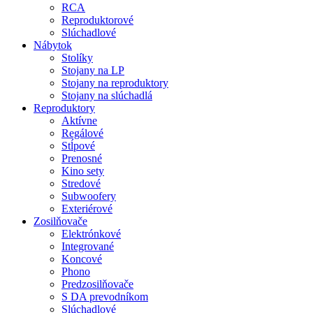
RCA
Reproduktorové
Slúchadlové
Nábytok
Stolíky
Stojany na LP
Stojany na reproduktory
Stojany na slúchadlá
Reproduktory
Aktívne
Regálové
Stĺpové
Prenosné
Kino sety
Stredové
Subwoofery
Exteriérové
Zosilňovače
Elektrónkové
Integrované
Koncové
Phono
Predzosilňovače
S DA prevodníkom
Slúchadlové